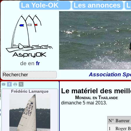
La Yole-OK
Les annonces
L
de
en
fr
Association Spo
Le matériel des meil
Frédéric Lamarque
Mondial en Thaïlande
dimanche 5 mai 2013.
N°
Barreur
1
Roger B