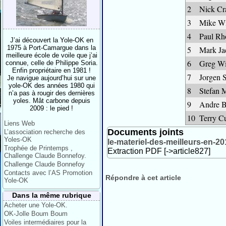
2
Nick Cr
3
Mike Wi
4
Paul Rh
J’ai découvert la Yole-OK en
1975 à Port-Camargue dans la
5
Mark Ja
meilleure école de voile que j’ai
6
Greg Wi
connue, celle de Philippe Soria.
Enfin propriétaire en 1981 !
7
Jorgen 
Je navigue aujourd’hui sur une
yole-OK des années 1980 qui
8
Stefan 
n’a pas à rougir des dernières
yoles. Mât carbone depuis
9
Andre B
2009 : le pied !
10
Terry Cu
Liens Web
Documents joints
L’association recherche des
Yoles-OK
le-materiel-des-meilleurs-en-2
Trophée de Printemps ,
Extraction PDF [->article827]
Challenge Claude Bonnefoy.
Challenge Claude Bonnefoy
Contacts avec l’AS Promotion
Répondre à cet article
Yole-OK
Dans la même rubrique
Acheter une Yole-OK.
OK-Jolle Boum Boum
Voiles intermédiaires pour la