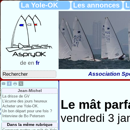
La Yole-OK
Les annonces
L
de
en
fr
Association Spo
Jean-Michel
La drisse de GV
Le mât parf
L’écume des jours heureux
Acheter une Yole-OK.
Un bon départ pour une fois ?
vendredi 3 ja
Interview de Bo Petersen
Dans la même rubrique