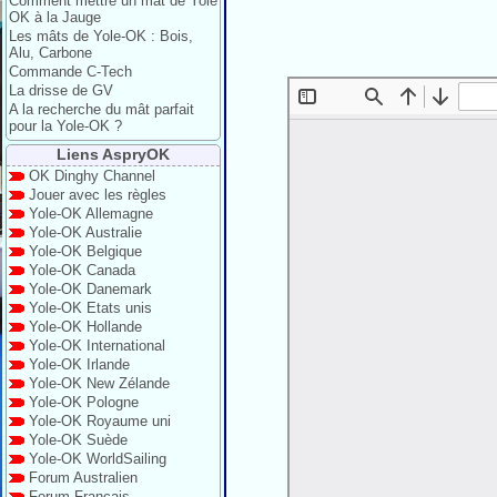
Comment mettre un mât de Yole
OK à la Jauge
Les mâts de Yole-OK : Bois,
Alu, Carbone
Commande C-Tech
La drisse de GV
A la recherche du mât parfait
pour la Yole-OK ?
Liens AspryOK
OK Dinghy Channel
Jouer avec les règles
Yole-OK Allemagne
Yole-OK Australie
Yole-OK Belgique
Yole-OK Canada
Yole-OK Danemark
Yole-OK Etats unis
Yole-OK Hollande
Yole-OK International
Yole-OK Irlande
Yole-OK New Zélande
Yole-OK Pologne
Yole-OK Royaume uni
Yole-OK Suède
Yole-OK WorldSailing
Forum Australien
Forum Français