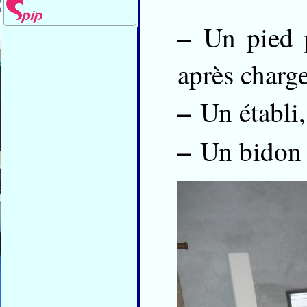
–
Un pied p
après charg
–
Un établi, 
–
Un bidon d