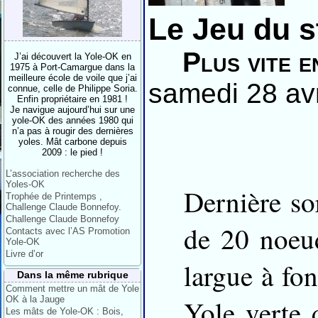
Le Jeu du s
Plus vite 
J’ai découvert la Yole-OK en
1975 à Port-Camargue dans la
meilleure école de voile que j’ai
samedi 28 avr
connue, celle de Philippe Soria.
Enfin propriétaire en 1981 !
Je navigue aujourd’hui sur une
yole-OK des années 1980 qui
n’a pas à rougir des dernières
yoles. Mât carbone depuis
2009 : le pied !
L’association recherche des
Yoles-OK
Dernière so
Trophée de Printemps ,
Challenge Claude Bonnefoy.
Challenge Claude Bonnefoy
de 20 noeud
Contacts avec l’AS Promotion
Yole-OK
Livre d’or
largue à fon
Dans la même rubrique
Comment mettre un mât de Yole
OK à la Jauge
Yole verte 
Les mâts de Yole-OK : Bois,