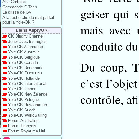
Alu, Carbone
Commande C-Tech
geiser qui 
La drisse de GV
A la recherche du mât parfait
pour la Yole-OK ?
mais avec 
Liens AspryOK
OK Dinghy Channel
conduite du
Jouer avec les règles
Yole-OK Allemagne
Yole-OK Australie
Yole-OK Belgique
Du coup, TI
Yole-OK Canada
Yole-OK Danemark
Yole-OK Etats unis
c’est l’obje
Yole-OK Hollande
Yole-OK International
Yole-OK Irlande
contrôle, af
Yole-OK New Zélande
Yole-OK Pologne
Yole-OK Royaume uni
Yole-OK Suède
Yole-OK WorldSailing
Forum Australien
Forum Français
Forum Royaume Uni