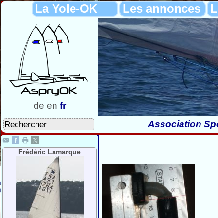
La Yole-OK
Les annonces
L
de
en
fr
Association Spo
Frédéric Lamarque