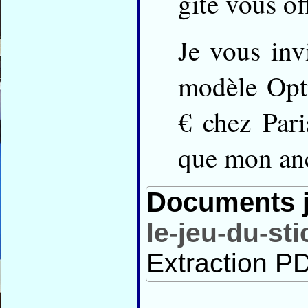
gite vous of
Je vous invi
modèle Opti
€ chez Par
que mon anc
Documents j
le-jeu-du-st
Extraction PD