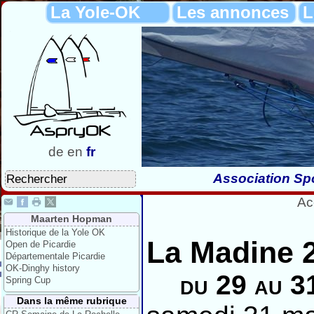
La Yole-OK
Les annonces
L
de
en
fr
Association Spo
Ac
Maarten Hopman
Historique de la Yole OK
La Madine 2
Open de Picardie
Départementale Picardie
OK-Dinghy history
du 29 au 3
Spring Cup
Dans la même rubrique