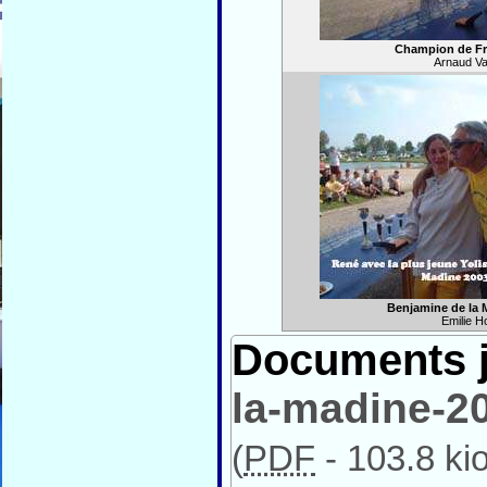
Champion de Fr
Arnaud Va
Benjamine de la 
Emilie 
Documents j
la-madine-2
(
PDF
-
103.8 ki