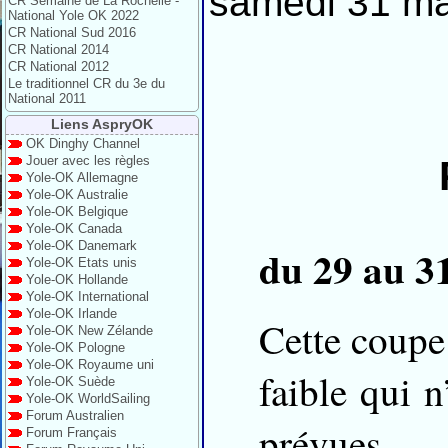
samedi 31 ma
CR Semaine de La Rochelle -
National Yole OK 2022
CR National Sud 2016
CR National 2014
CR National 2012
Le traditionnel CR du 3e du
National 2011
Liens AspryOK
OK Dinghy Channel
Jouer avec les règles
Yole-OK Allemagne
Yole-OK Australie
Yole-OK Belgique
Yole-OK Canada
Yole-OK Danemark
du 29 au 3
Yole-OK Etats unis
Yole-OK Hollande
Yole-OK International
Yole-OK Irlande
Cette coupe
Yole-OK New Zélande
Yole-OK Pologne
Yole-OK Royaume uni
faible qui 
Yole-OK Suède
Yole-OK WorldSailing
Forum Australien
prévues.
Forum Français