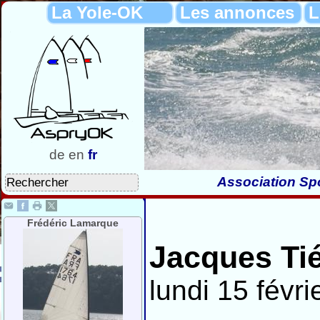
La Yole-OK
Les annonces
L
de
en
fr
Association Spo
Frédéric Lamarque
Jacques Tié
lundi 15 févri