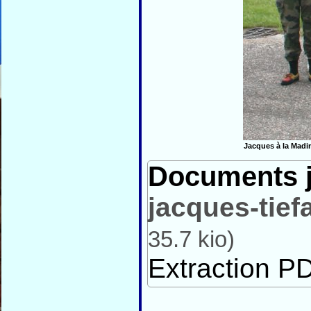
Jacques à la Madin
Documents j
jacques-tief
35.7 kio
)
Extraction PD