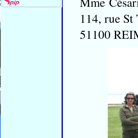
Mme Césari
114, rue St
51100 REI