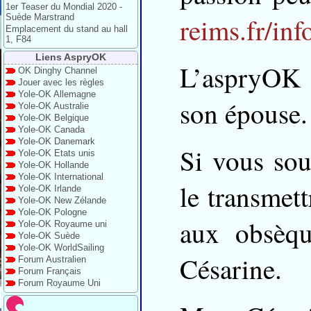
1er Teaser du Mondial 2020 -
Suède Marstrand
reims.fr/inf
Emplacement du stand au hall
1, F84
Liens AspryOK
L’aspryOK 
OK Dinghy Channel
Jouer avec les règles
Yole-OK Allemagne
son épouse.
Yole-OK Australie
Yole-OK Belgique
Yole-OK Canada
Yole-OK Danemark
Si vous sou
Yole-OK Etats unis
Yole-OK Hollande
Yole-OK International
le transmet
Yole-OK Irlande
Yole-OK New Zélande
Yole-OK Pologne
aux obsèqu
Yole-OK Royaume uni
Yole-OK Suède
Yole-OK WorldSailing
Césarine.
Forum Australien
Forum Français
Forum Royaume Uni