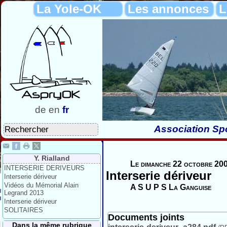
La Yole-OK
Les annonces
L
de
en
fr
Association Spo
Y. Rialland
Le dimanche 22 octobre 200
INTERSERIE DERIVEURS
Interserie dériveur
Interserie dériveur
Vidéos du Mémorial Alain
A S U P S La Ganguise
Legrand 2013
Interserie dériveur
SOLITAIRES
Documents joints
Dans la même rubrique