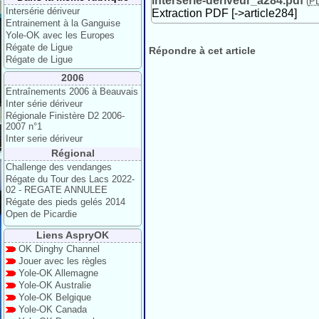
interserie-deriveur_a284.pdf
(
P
Intersérie dériveur
Extraction PDF [->article284]
Entrainement à la Ganguise
Yole-OK avec les Europes
Régate de Ligue
Répondre à cet article
Régate de Ligue
2006
Entraînements 2006 à Beauvais
Inter série dériveur
Régionale Finistère D2 2006-
2007 n°1
Inter serie dériveur
Régional
Challenge des vendanges
Régate du Tour des Lacs 2022-
02 - REGATE ANNULEE
Régate des pieds gelés 2014
Open de Picardie
Liens AspryOK
OK Dinghy Channel
Jouer avec les règles
Yole-OK Allemagne
Yole-OK Australie
Yole-OK Belgique
Yole-OK Canada