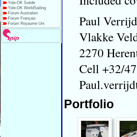
Included co
Yole-OK Suède
Yole-OK WorldSailing
Forum Australien
Paul Verrijd
Forum Français
Forum Royaume Uni
Vlakke Vel
2270 Heren
Cell +32/4
Paul.verrij
Portfolio