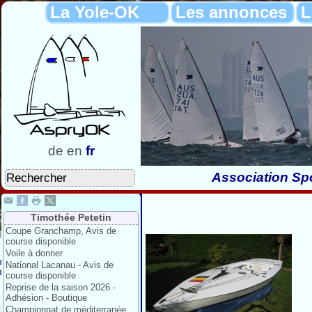
La Yole-OK
Les annonces
L
de
en
fr
Association Spo
Timothée Petetin
Coupe Granchamp, Avis de
course disponible
Voile à donner
National Lacanau - Avis de
course disponible
Reprise de la saison 2026 -
Adhésion - Boutique
Championnat de méditerranée