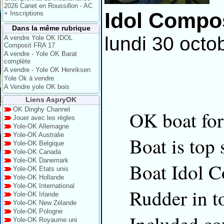
2026 Canet en Roussillon - AC
Idol Compos
+ Inscriptions
Dans la même rubrique
lundi 30 octo
A vendre Yole OK IDOL
Composit FRA 17
A vendre - Yole OK Barat
complète
A vendre - Yole OK Henriksen
Yole Ok à vendre
A Vendre yole OK bois
Liens AspryOK
OK Dinghy Channel
OK boat for
Jouer avec les règles
Yole-OK Allemagne
Yole-OK Australie
Boat is top 
Yole-OK Belgique
Yole-OK Canada
Yole-OK Danemark
Boat Idol 
Yole-OK Etats unis
Yole-OK Hollande
Yole-OK International
Rudder in t
Yole-OK Irlande
Yole-OK New Zélande
Yole-OK Pologne
Yole-OK Royaume uni