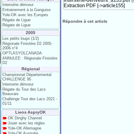
interserie-deriveurs_a155.pdf
(
Intersérie dériveur
Extraction PDF [->article155]
Entrainement à la Ganguise
Yole-OK avec les Europes
Régate de Ligue
Répondre à cet article
Régate de Ligue
2005
Les petits loups (1/2)
Régionale Finistère D2 2005-
2006 n°4
OPTLASYOLCANADA
ANNULEE : Régionale Finistère
D2
Régional
Championnat Départemental
CHALLENGE 95
Interserie dériveur
Régate du Tour des Lacs
Beauvais
Challenge Tour des Lacs 2021 -
01/11
Liens AspryOK
OK Dinghy Channel
Jouer avec les règles
Yole-OK Allemagne
Yole-OK Australie