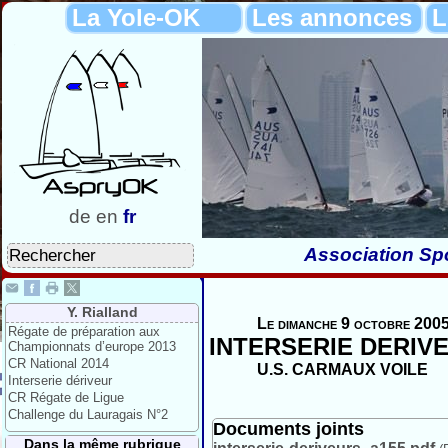
La Yole-OK
Les annonces
L
de
en
fr
Association Spo
Y. Rialland
Le dimanche 9 octobre 2005
Régate de préparation aux
INTERSERIE DERIV
Championnats d’europe 2013
CR National 2014
U.S. CARMAUX VOILE
Interserie dériveur
CR Régate de Ligue
Challenge du Lauragais N°2
Documents joints
Dans la même rubrique