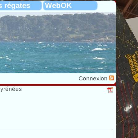
s régates
WebOK
Connexion
Pyrénées