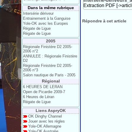
interserie-deriveurs_
Extraction PDF [->artic
Dans la même rubrique
Intersérie dériveur
Entrainement à la Ganguise
Répondre à cet article
Yole-OK avec les Europes
Régate de Ligue
Régate de Ligue
2005
Régionale Finistère D2 2005-
2006 n°2
ANNULEE : Régionale Finistère
D2
Régionale Finistère D2 2005-
2006 n°3
Salon nautique de Paris - 2005
Régional
6 HEURES DE LERAN
Open de Picardie 2009-7
6 Heures de Léran
Régate de Ligue
Liens AspryOK
OK Dinghy Channel
Jouer avec les règles
Yole-OK Allemagne
Yole-OK Australie