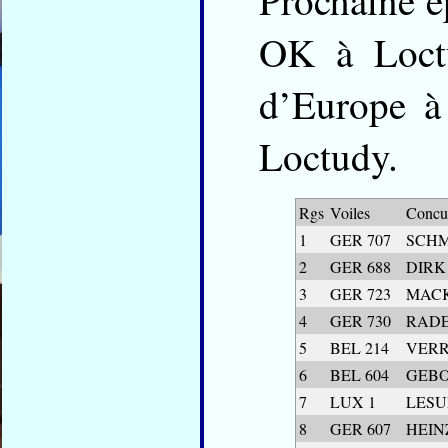
Prochaine é
OK à Loctu
d’Europe à
Loctudy.
Rgs
Voiles
Concur
1
GER 707
SCHMI
2
GER 688
DIRK
3
GER 723
MACK
4
GER 730
RADE
5
BEL 214
VERRI
6
BEL 604
GEBO
7
LUX 1
LESU
8
GER 607
HEINZ