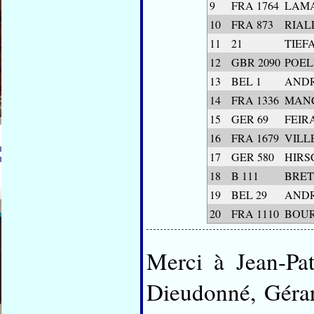
9
FRA 1764
LAMA
10
FRA 873
RIAL
11
21
TIEFA
12
GBR 2090
POEL
13
BEL 1
AND
14
FRA 1336
MANC
15
GER 69
FEIR
16
FRA 1679
VILL
17
GER 580
HIRSC
18
B 111
BRETE
19
BEL 29
AND
20
FRA 1110
BOUR
Merci à Jean-Pat
Dieudonné, Gérard