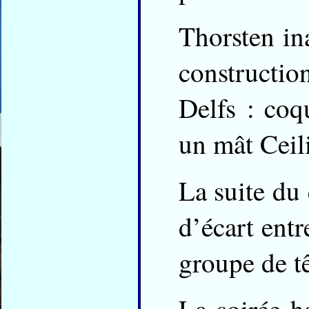
Thorsten in
constructi
Delfs : coqu
un mât Ceil
La suite du 
d’écart entr
groupe de t