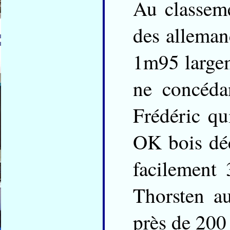
Au classeme
des alleman
1m95 largem
ne concéda
Frédéric q
OK bois déc
facilement 
Thorsten a
près de 200