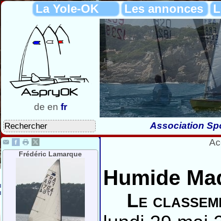
La Yole-OK
Les annonces
L
de
en
fr
Association Spo
Ac
Frédéric Lamarque
Humide Ma
Le classem