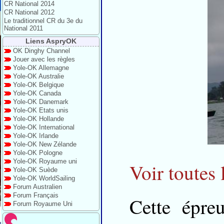
CR National 2014
CR National 2012
Le traditionnel CR du 3e du
National 2011
Liens AspryOK
OK Dinghy Channel
Jouer avec les règles
Yole-OK Allemagne
Yole-OK Australie
Yole-OK Belgique
Yole-OK Canada
Yole-OK Danemark
Yole-OK Etats unis
Yole-OK Hollande
Yole-OK International
Yole-OK Irlande
Yole-OK New Zélande
Yole-OK Pologne
Yole-OK Royaume uni
Voir toutes 
Yole-OK Suède
Yole-OK WorldSailing
Forum Australien
Forum Français
Cette épre
Forum Royaume Uni