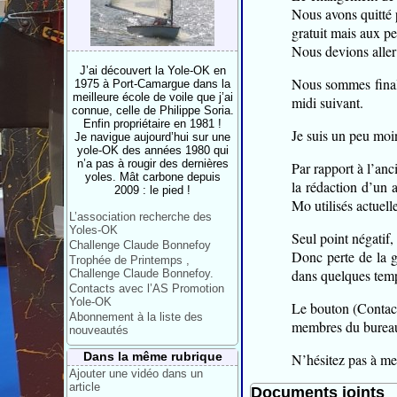
Nous avons quitté 
gratuit mais aux pe
Nous devions aller
J’ai découvert la Yole-OK en
Nous sommes finale
1975 à Port-Camargue dans la
meilleure école de voile que j’ai
midi suivant.
connue, celle de Philippe Soria.
Enfin propriétaire en 1981 !
Je suis un peu moin
Je navigue aujourd’hui sur une
yole-OK des années 1980 qui
n’a pas à rougir des dernières
Par rapport à l’anc
yoles. Mât carbone depuis
la rédaction d’un 
2009 : le pied !
Mo utilisés actuelle
L’association recherche des
Yoles-OK
Seul point négatif, 
Challenge Claude Bonnefoy
Donc perte de la g
Trophée de Printemps ,
dans quelques temp
Challenge Claude Bonnefoy.
Contacts avec l’AS Promotion
Yole-OK
Le bouton (Contact
Abonnement à la liste des
membres du bureau.
nouveautés
Dans la même rubrique
N’hésitez pas à me 
Ajouter une vidéo dans un
article
Documents joints