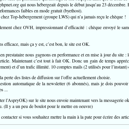
phpnet.org qui nous hébergeait depuis le début jusqu’au 23 décembre. P
rformances faibles en mode gratuit (byethost).
 chez Top-hébergement (groupe LWS) qui n’a jamais reçu le chèque !
ment chez OVH, impressionnant d’efficacité : chèque envoyé le samed
s efficace, mais ça y est, c’est bon, le site est OK.
ien prestataire nous gagnons en performance et en mise à jour du site : l
article. Maintenant c’est tout à fait OK. Donc un gain de temps appr
ment) et d’un trafic illimité. 10 comptes mails (2 utilisés pour l’instant)
la perte des listes de diffusion sur l’offre actuellement choisie.
estion automatique de la newsletter (6 abonnés), mais je dois pouvoir i
s ...
er l’AspryOK) sur le site nous envoie maintenant vers la messagerie okin
 (Il y a un peu de boulot pour le mettre en oeuvre)
contacter si vous souhaitez mettre la main à la pate pour écrire des artic