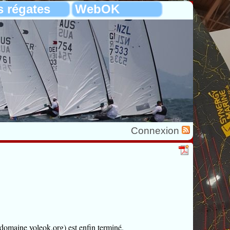
s régates
WebOK
Connexion
 domaine yoleok.org) est enfin terminé.