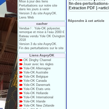
Mise à jour des liens
fin-des-perturbations-
Perturbations sur notre site
Extraction PDF [->artic
dans les jours à venir
Version 3 du site AspryOK.
Liens Web
Répondre à cet article
cacher
Vendue ! : Yole-OK polyester,
remorque et mise à l’eau 2000 €
Bateau vendu Yole OK Ovington
2018
Version 3 du site AspryOK.
Fin des perturbations sur le site
Liens AspryOK
OK Dinghy Channel
Jouer avec les règles
Yole-OK Allemagne
Yole-OK Australie
Yole-OK Belgique
Yole-OK Canada
Yole-OK Danemark
Yole-OK Etats unis
Yole-OK Hollande
Yole-OK International
Yole-OK Irlande
Yole-OK New Zélande