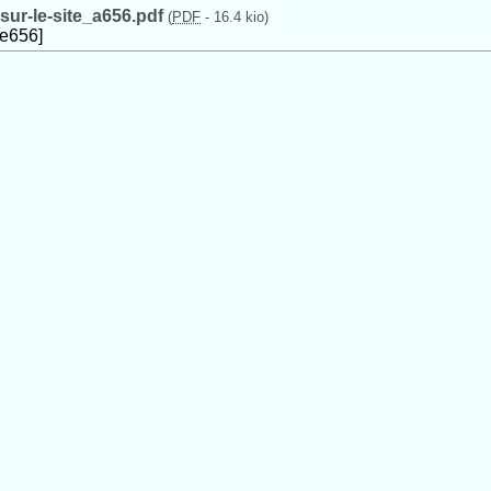
sur-le-site_a656.pdf
(
PDF
-
16.4 kio
)
le656]