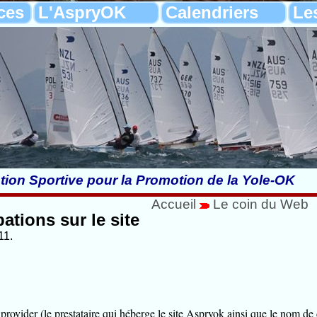
ces
L'AspryOK
Calendriers
Le
tion Sportive pour la Promotion de la Yole-OK
Accueil
Le coin du Web
ations sur le site
11.
rovider (le prestataire qui héberge le site Aspryok ainsi que le nom de