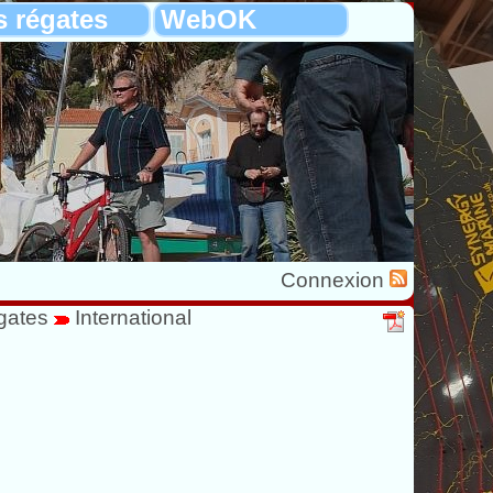
s régates
WebOK
Connexion
gates
International