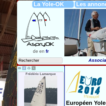
La Yole-OK
Les annon
de
en
fr
Associa
Frédéric Lamarque
Européen Yole