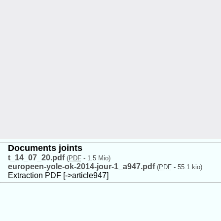
Documents joints
t_14_07_20.pdf
(
PDF
-
1.5 Mio
)
europeen-yole-ok-2014-jour-1_a947.pdf
(
PDF
-
55.1 kio
)
Extraction PDF [->article947]
4