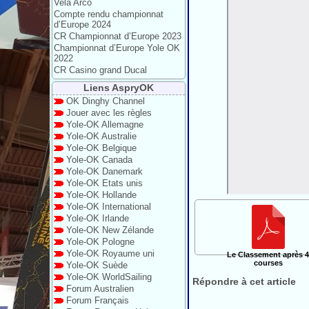
Vela Arco
Compte rendu championnat
d’Europe 2024
CR Championnat d’Europe 2023
Championnat d’Europe Yole OK
2022
CR Casino grand Ducal
Liens AspryOK
OK Dinghy Channel
Jouer avec les règles
Yole-OK Allemagne
Yole-OK Australie
Yole-OK Belgique
Yole-OK Canada
Yole-OK Danemark
Yole-OK Etats unis
Yole-OK Hollande
Yole-OK International
Yole-OK Irlande
Yole-OK New Zélande
Yole-OK Pologne
Yole-OK Royaume uni
Le Classement après 
courses
Yole-OK Suède
Yole-OK WorldSailing
Répondre à cet article
Forum Australien
Forum Français