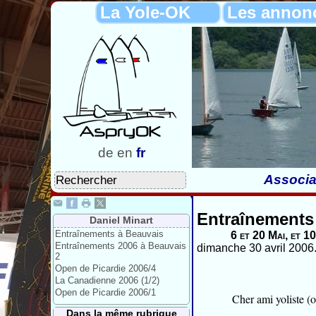
La Yole-OK
Les annon
de
en
fr
Associa
Entraînements
Daniel Minart
Entraînements à Beauvais
6 et 20 Mai, et 1
Entraînements 2006 à Beauvais
dimanche 30 avril 2006
2
Open de Picardie 2006/4
La Canadienne 2006 (1/2)
Open de Picardie 2006/1
Cher ami yoliste (o
Dans la même rubrique