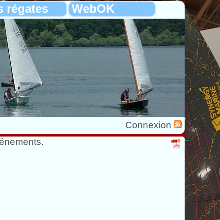
s régates
WebOK
Connexion
vénements.