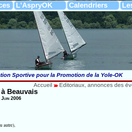
ces
L'AspryOK
Calendriers
Le
tion Sportive pour la Promotion de la Yole-OK
Accueil
Editoriaux, annonces des é
 à Beauvais
0 Juin 2006
.
u autre),