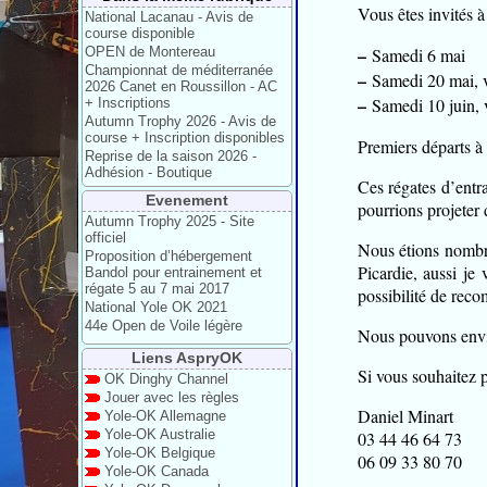
Vous êtes invités à
National Lacanau - Avis de
course disponible
–
OPEN de Montereau
Samedi 6 mai
Championnat de méditerranée
–
Samedi 20 mai, ve
2026 Canet en Roussillon - AC
–
Samedi 10 juin, v
+ Inscriptions
Autumn Trophy 2026 - Avis de
course + Inscription disponibles
Premiers départs à
Reprise de la saison 2026 -
Adhésion - Boutique
Ces régates d’entra
Evenement
pourrions projeter
Autumn Trophy 2025 - Site
officiel
Nous étions nombreu
Proposition d’hébergement
Picardie, aussi je
Bandol pour entrainement et
régate 5 au 7 mai 2017
possibilité de reco
National Yole OK 2021
44e Open de Voile légère
Nous pouvons envis
Liens AspryOK
Si vous souhaitez p
OK Dinghy Channel
Jouer avec les règles
Daniel Minart
Yole-OK Allemagne
Yole-OK Australie
03 44 46 64 73
Yole-OK Belgique
06 09 33 80 70
Yole-OK Canada