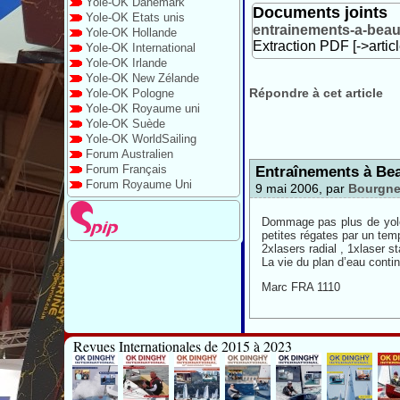
Yole-OK Danemark
Documents joints
Yole-OK Etats unis
entrainements-a-beau
Yole-OK Hollande
Extraction PDF [->artic
Yole-OK International
Yole-OK Irlande
Yole-OK New Zélande
Répondre à cet article
Yole-OK Pologne
Yole-OK Royaume uni
Yole-OK Suède
Yole-OK WorldSailing
Forum Australien
Entraînements à Be
Forum Français
Forum Royaume Uni
9 mai 2006, par
Bourgne
Dommage pas plus de yole 
petites régates par un te
2xlasers radial , 1xlaser 
La vie du plan d’eau contin
Marc FRA 1110
Revues Internationales de 2015 à 2023