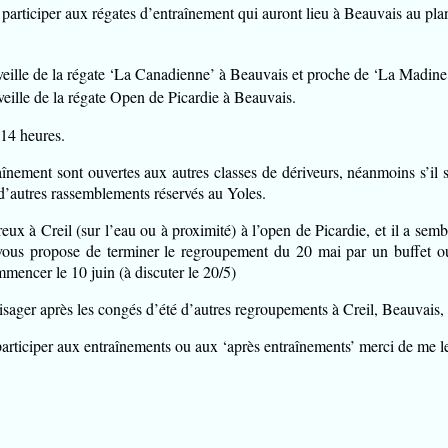
 participer aux régates d’entraînement qui auront lieu à Beauvais au pl
ille de la régate ‘La Canadienne’ à Beauvais et proche de ‘La Madine
eille de la régate Open de Picardie à Beauvais.
 14 heures.
înement sont ouvertes aux autres classes de dériveurs, néanmoins s’il s’
 d’autres rassemblements réservés au Yoles.
x à Creil (sur l’eau ou à proximité) à l’open de Picardie, et il a semb
 vous propose de terminer le regroupement du 20 mai par un buffet ou
mmencer le 10 juin (à discuter le 20/5)
ager après les congés d’été d’autres regroupements à Creil, Beauvais, 
articiper aux entraînements ou aux ‘après entraînements’ merci de me le 