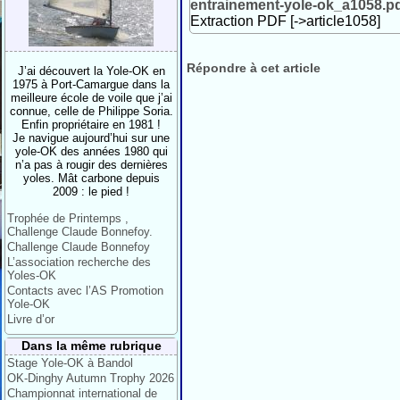
entrainement-yole-ok_a1058.p
Extraction PDF [->article1058]
Répondre à cet article
J’ai découvert la Yole-OK en
1975 à Port-Camargue dans la
meilleure école de voile que j’ai
connue, celle de Philippe Soria.
Enfin propriétaire en 1981 !
Je navigue aujourd’hui sur une
yole-OK des années 1980 qui
n’a pas à rougir des dernières
yoles. Mât carbone depuis
2009 : le pied !
Trophée de Printemps ,
Challenge Claude Bonnefoy.
Challenge Claude Bonnefoy
L’association recherche des
Yoles-OK
Contacts avec l’AS Promotion
Yole-OK
Livre d’or
Dans la même rubrique
Stage Yole-OK à Bandol
OK-Dinghy Autumn Trophy 2026
Championnat international de