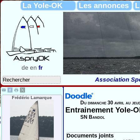
La Yole-OK
Les annonces
L
de
en
fr
Association Spo
Frédéric Lamarque
Du dimanche 30 avril au jeud
Entrainement Yole-
SN Bandol
Documents joints