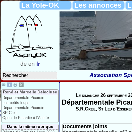
La Yole-OK
Les annonces
L
de
en
fr
Association Spo
René et Marcelle Delecluse
Le dimanche 26 septembre 2
Départementale Picardie
Départementale Pica
Les petits loups
Départementale Picardie
S.R.Creil, St Leu d’Essere
SR Creil
Open de Picardie à l’Ailette
Documents joints
Dans la même rubrique