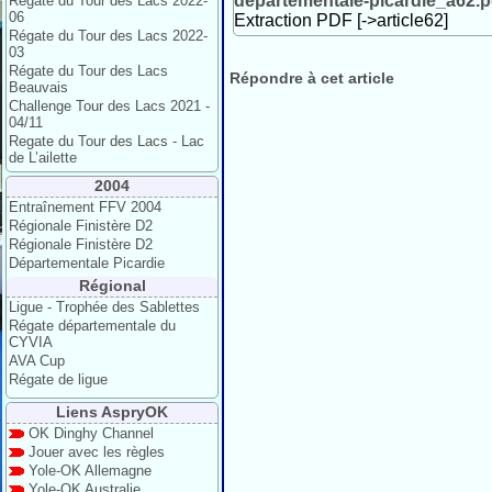
departementale-picardie_a62.p
Régate du Tour des Lacs 2022-
06
Extraction PDF [->article62]
Régate du Tour des Lacs 2022-
03
Régate du Tour des Lacs
Répondre à cet article
Beauvais
Challenge Tour des Lacs 2021 -
04/11
Regate du Tour des Lacs - Lac
de L’ailette
2004
Entraînement FFV 2004
Régionale Finistère D2
Régionale Finistère D2
Départementale Picardie
Régional
Ligue - Trophée des Sablettes
Régate départementale du
CYVIA
AVA Cup
Régate de ligue
Liens AspryOK
OK Dinghy Channel
Jouer avec les règles
Yole-OK Allemagne
Yole-OK Australie