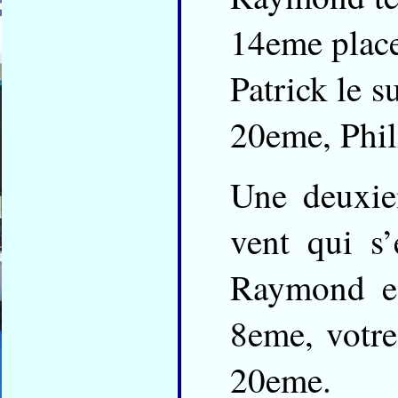
14eme place
Patrick le s
20eme, Phil
Une deuxie
vent qui s’
Raymond es
8eme, votr
20eme.