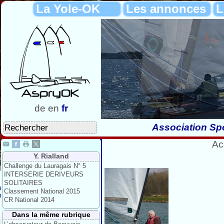
La Yole-OK
Les annonces
L
de
en
fr
Association Spo
Ac
Y. Rialland
Challenge du Lauragais N° 5
INTERSERIE DERIVEURS
SOLITAIRES
Classement National 2015
CR National 2014
Dans la même rubrique