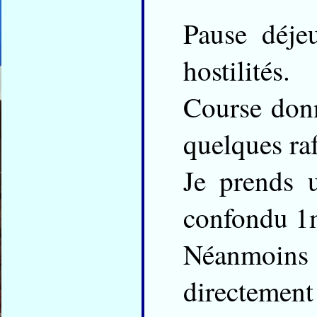
Pause déje
hostilités.
Course donn
quelques raf
Je prends 
confondu 1m
Néanmoins
directemen