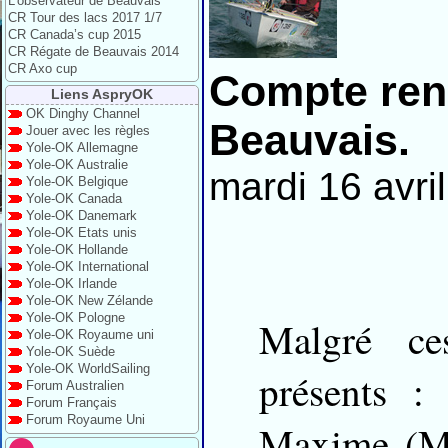
L’observateur de Beauvais
CR Tour des lacs 2017 1/7
CR Canada’s cup 2015
CR Régate de Beauvais 2014
CR Axo cup
Compte rend
Liens AspryOK
OK Dinghy Channel
Beauvais.
Jouer avec les règles
Yole-OK Allemagne
Yole-OK Australie
mardi 16 avri
Yole-OK Belgique
Yole-OK Canada
Yole-OK Danemark
Yole-OK Etats unis
Yole-OK Hollande
Yole-OK International
Yole-OK Irlande
Yole-OK New Zélande
Yole-OK Pologne
Malgré ce
Yole-OK Royaume uni
Yole-OK Suède
Yole-OK WorldSailing
présents :
Forum Australien
Forum Français
Forum Royaume Uni
Maxime (Ma