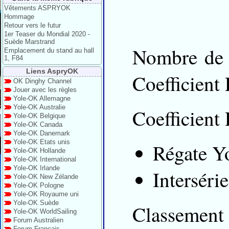
Vêtements ASPRYOK
Hommage
Retour vers le futur
1er Teaser du Mondial 2020 -
Suède Marstrand
Nombre de 
Emplacement du stand au hall
1, F84
Liens AspryOK
Coefficient 
OK Dinghy Channel
Jouer avec les règles
Yole-OK Allemagne
Yole-OK Australie
Coefficient 
Yole-OK Belgique
Yole-OK Canada
Yole-OK Danemark
Yole-OK Etats unis
Régate Y
Yole-OK Hollande
Yole-OK International
Yole-OK Irlande
Intersérie
Yole-OK New Zélande
Yole-OK Pologne
Yole-OK Royaume uni
Yole-OK Suède
Classement
Yole-OK WorldSailing
Forum Australien
Forum Français