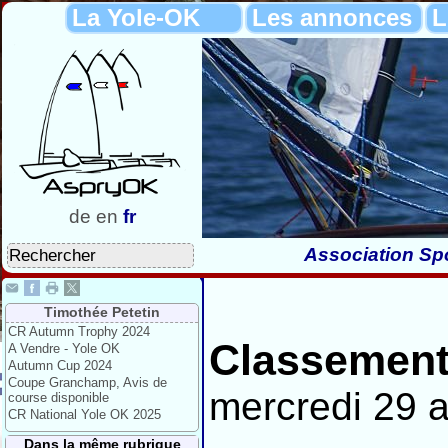
La Yole-OK
Les annonces
L
de
en
fr
Association Spo
Timothée Petetin
CR Autumn Trophy 2024
Classement
A Vendre - Yole OK
Autumn Cup 2024
Coupe Granchamp, Avis de
mercredi 29 
course disponible
CR National Yole OK 2025
Dans la même rubrique