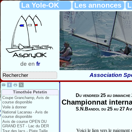
La Yole-OK
Les annonces
L
de
en
fr
Association Spo
Timothée Petetin
Du vendredi 25 au dimanche 
Coupe Granchamp, Avis de
Championnat interna
course disponible
Voile à donner
S.N.Bandol du 25 au 27 Av
National Lacanau - Avis de
course disponible
Avis de course OPEN DU
GRAND EST - Lac du DER
Voici le lien vers le paiement 
Tour des lacs - Plate Taille