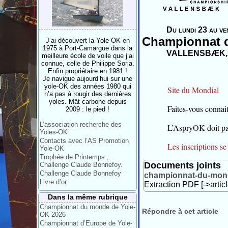
Du lundi 23 au ve
Championnat 
J’ai découvert la Yole-OK en
1975 à Port-Camargue dans la
VALLENSBÆK, 
meilleure école de voile que j’ai
connue, celle de Philippe Soria.
Enfin propriétaire en 1981 !
Je navigue aujourd’hui sur une
yole-OK des années 1980 qui
Site du Mondial
n’a pas à rougir des dernières
yoles. Mât carbone depuis
Faites-vous connai
2009 : le pied !
L’association recherche des
L’AspryOK doit pay
Yoles-OK
Contacts avec l’AS Promotion
Les inscriptions se 
Yole-OK
Trophée de Printemps ,
Documents joints
Challenge Claude Bonnefoy.
Challenge Claude Bonnefoy
championnat-du-mond
Livre d’or
Extraction PDF [->artic
Dans la même rubrique
Championnat du monde de Yole-
Répondre à cet article
OK 2026
Championnat d’Europe de Yole-