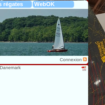
s régates
WebOK
Connexion
Danemark