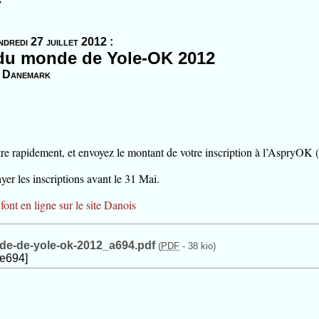
ndredi 27 juillet 2012 :
du monde de Yole-OK 2012
Danemark
tre rapidement, et envoyez le montant de votre inscription à l’AspryO
er les inscriptions avant le 31 Mai.
font en ligne sur le site Danois
e-de-yole-ok-2012_a694.pdf
(
PDF
-
38 kio
)
le694]