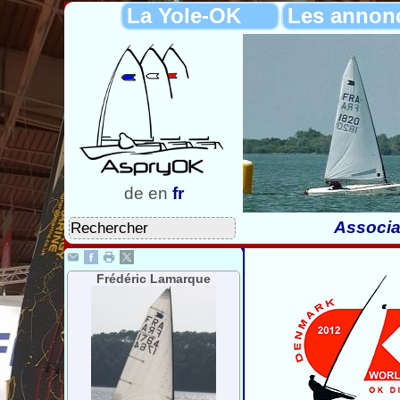
La Yole-OK
Les annon
de
en
fr
Associa
Frédéric Lamarque