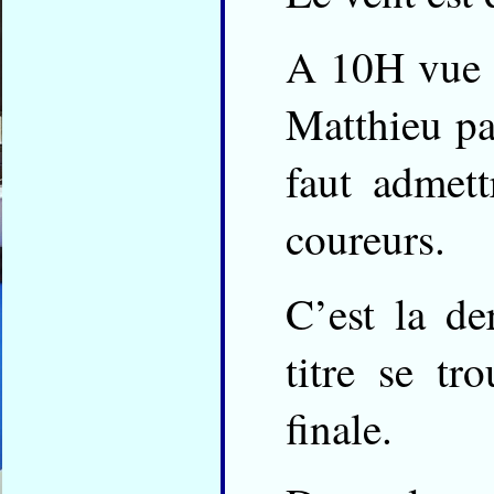
A 10H vue l
Matthieu pa
faut admet
coureurs.
C’est la d
titre se tr
finale.