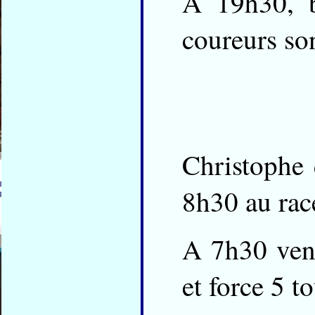
A 19h30, b
coureurs son
Christophe 
8h30 au race
A 7h30 vent
et force 5 t