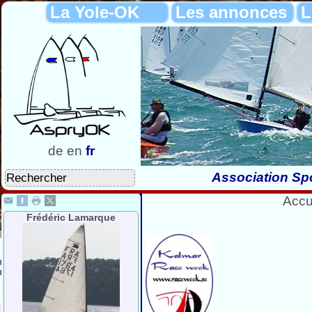
La Yole-OK
Les annonces
L
de
en
fr
Association Spo
Accu
Frédéric Lamarque