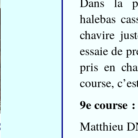
Dans la p
halebas cas
chavire jus
essaie de pr
pris en ch
course, c’e
9e course :
Matthieu D