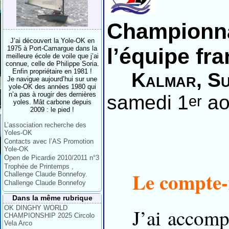
Championna
J’ai découvert la Yole-OK en
l’équipe fra
1975 à Port-Camargue dans la
meilleure école de voile que j’ai
connue, celle de Philippe Soria.
Enfin propriétaire en 1981 !
Kalmar, Su
Je navigue aujourd’hui sur une
yole-OK des années 1980 qui
n’a pas à rougir des dernières
samedi 1
ao
er
yoles. Mât carbone depuis
2009 : le pied !
L’association recherche des
Yoles-OK
Contacts avec l’AS Promotion
Yole-OK
Open de Picardie 2010/2011 n°3
Trophée de Printemps ,
Le compte-
Challenge Claude Bonnefoy.
Challenge Claude Bonnefoy
Dans la même rubrique
OK DINGHY WORLD
J’ai accom
CHAMPIONSHIP 2025 Circolo
Vela Arco