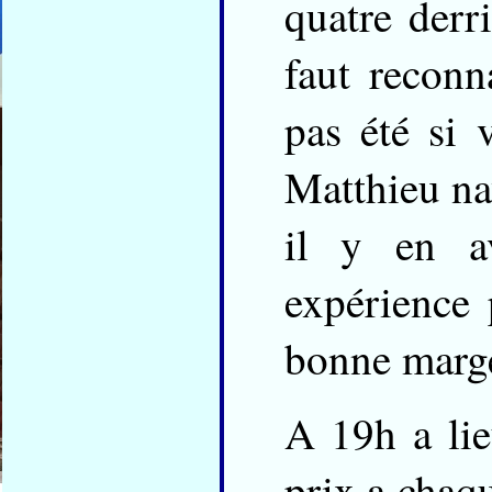
quatre derr
faut reconn
pas été si 
Matthieu na
il y en av
expérience
bonne marge
A 19h a lie
prix a chaq