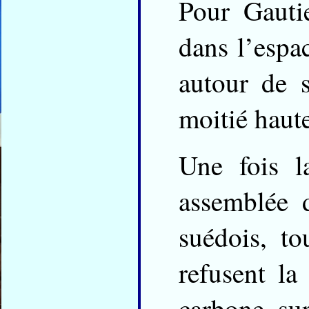
Pour Gautie
dans l’espa
autour de 
moitié haut
Une fois l
assemblée 
suédois, t
refusent la
carbone su