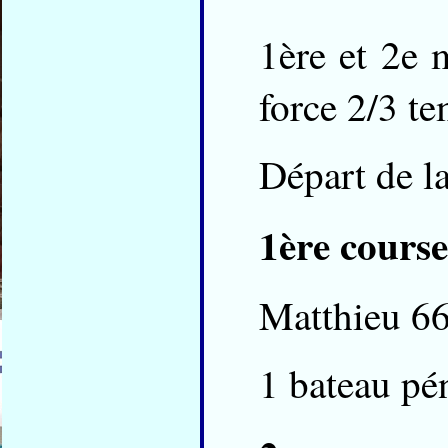
1ère et 2e 
force 2/3 te
Départ de l
1ère course
Matthieu 66
1 bateau pé