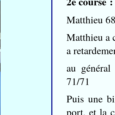
2e course :
Matthieu 68
Matthieu a c
a retardeme
au général
71/71
Puis une bi
port, et la 