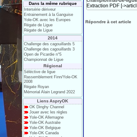
championnat-de-ligu
Dans la même rubrique
Extraction PDF [->artic
Intersérie dériveur
Entrainement à la Ganguise
Yole-OK avec les Europes
Répondre à cet article
Régate de Ligue
Régate de Ligue
2014
Challenge des cagouillards 5
Challenge des cagouillards 3
Open de Picardie n°5
Championnat de Ligue
Régional
Séléctive de ligue
Rassemblement Finn/Yole-OK
2008
Régate Royan
Mémorial Alain Legrand 2022
Liens AspryOK
OK Dinghy Channel
Jouer avec les règles
Yole-OK Allemagne
Yole-OK Australie
Yole-OK Belgique
Yole-OK Canada