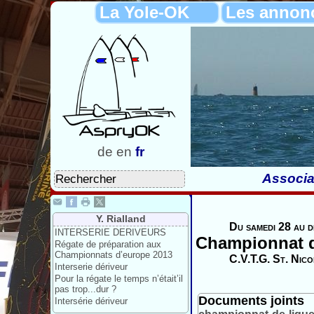
La Yole-OK
Les annon
de
en
fr
Associa
Y. Rialland
Du samedi 28 au d
INTERSERIE DERIVEURS
Championnat 
Régate de préparation aux
Championnats d’europe 2013
C.V.T.G. St. Nico
Interserie dériveur
Pour la régate le temps n’était’il
pas trop...dur ?
Documents joints
Intersérie dériveur