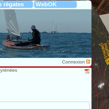
s régates
WebOK
Connexion
Pyrénées