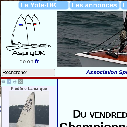
La Yole-OK
Les annonces
L
de
en
fr
Association Spo
Frédéric Lamarque
Du vendredi