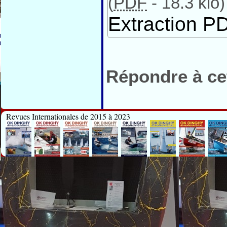
(
PDF
-
18.3 kio
)
Extraction PD
Répondre à cet
Revues Internationales de 2015 à 2023