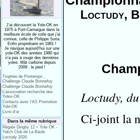
Championna
Loctudy, B
J’ai découvert la Yole-OK en
1975 à Port-Camargue dans la
meilleure école de voile que j’ai
connue, celle de Philippe Soria.
Enfin propriétaire en 1981 !
Je navigue aujourd’hui sur une
yole-OK des années 1980 qui
n’a pas à rougir des dernières
yoles. Mât carbone depuis
Champ
2009 : le pied !
Trophée de Printemps ,
Challenge Claude Bonnefoy.
Challenge Claude Bonnefoy
Loctudy, du
L’association recherche des
Yoles-OK
Contacts avec l’AS Promotion
Yole-OK
Livre d’or
Ci-joint la n
Dans la même rubrique
Régate Dinghy 12 + Yole OK -
Yatch Club de La Baule
Loctudy 2026