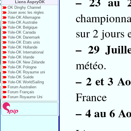
–
23 au 2
Liens AspryOK
OK Dinghy Channel
Jouer avec les règles
championna
Yole-OK Allemagne
Yole-OK Australie
Yole-OK Belgique
sur 2 jours 
Yole-OK Canada
Yole-OK Danemark
Yole-OK Etats unis
–
29 Juill
Yole-OK Hollande
Yole-OK International
Yole-OK Irlande
météo.
Yole-OK New Zélande
Yole-OK Pologne
Yole-OK Royaume uni
–
2 et 3 A
Yole-OK Suède
Yole-OK WorldSailing
Forum Australien
France
Forum Français
Forum Royaume Uni
–
4 au 6 A