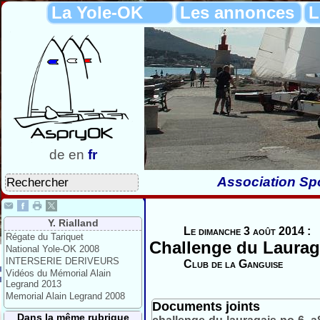
La Yole-OK
Les annonces
L
de
en
fr
Association Spo
Y. Rialland
Le dimanche 3 août 2014 :
Régate du Tariquet
Challenge du Laurag
National Yole-OK 2008
INTERSERIE DERIVEURS
Club de la Ganguise
Vidéos du Mémorial Alain
Legrand 2013
Memorial Alain Legrand 2008
Documents joints
Dans la même rubrique