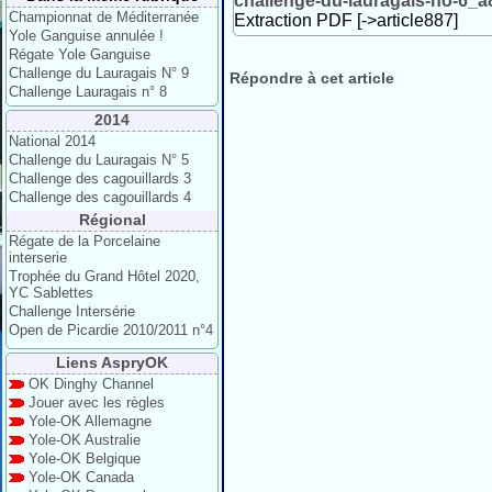
challenge-du-lauragais-no-6_a
Championnat de Méditerranée
Extraction PDF [->article887]
Yole Ganguise annulée !
Régate Yole Ganguise
Challenge du Lauragais N° 9
Répondre à cet article
Challenge Lauragais n° 8
2014
National 2014
Challenge du Lauragais N° 5
Challenge des cagouillards 3
Challenge des cagouillards 4
Régional
Régate de la Porcelaine
interserie
Trophée du Grand Hôtel 2020,
YC Sablettes
Challenge Intersérie
Open de Picardie 2010/2011 n°4
Liens AspryOK
OK Dinghy Channel
Jouer avec les règles
Yole-OK Allemagne
Yole-OK Australie
Yole-OK Belgique
Yole-OK Canada