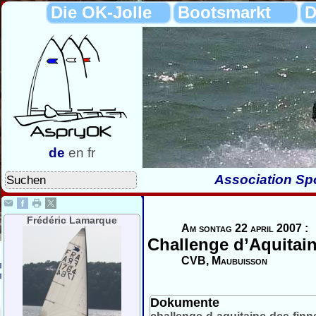
Die OK-Jolle
Bootsmarkt
D
de
en
fr
Association Spo
Frédéric Lamarque
Am sontag 22 april 2007 :
Challenge d’Aquitain
CVB, Maubuisson
Dokumente