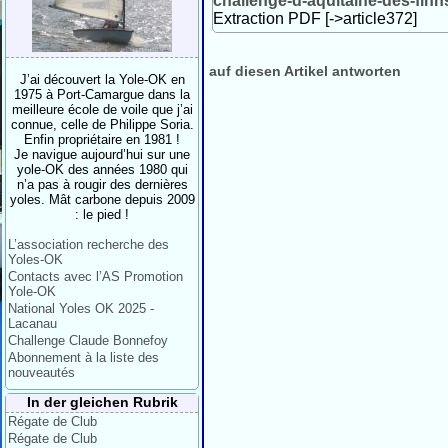
challenge-d-aquitaine-des-fin
Extraction PDF [->article372]
auf diesen Artikel antworten
J’ai découvert la Yole-OK en
1975 à Port-Camargue dans la
meilleure école de voile que j’ai
connue, celle de Philippe Soria.
Enfin propriétaire en 1981 !
Je navigue aujourd’hui sur une
yole-OK des années 1980 qui
n’a pas à rougir des dernières
yoles. Mât carbone depuis 2009
: le pied !
L’association recherche des
Yoles-OK
Contacts avec l’AS Promotion
Yole-OK
National Yoles OK 2025 -
Lacanau
Challenge Claude Bonnefoy
Abonnement à la liste des
nouveautés
In der gleichen Rubrik
Régate de Club
Régate de Club