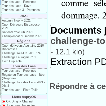
comme séle
Tour des lacs - Peronnes
Tour des Lacs - Dave
Tour des Lacs 3 - Peronnes
dommage. 20
2021
Autumn Trophy 2021
Open Dériveurs Biscarosse
Documents j
2021
National Yole OK 2021
Championnat du monde 2021
challenge-to
Régional
Open dériveurs Aquitaine 2020 -
Biscarosse
-
12.1 kio
)
Challenge Yole-OK 2010 1/4
Challenge Lauragais n° 1
Extraction PD
Gold Cup Yole
Tour des Lacs
Tour des lacs - Peronnes
Régate du Tour des Lacs - Ittre
(Belgique)
Challenge Tour des Lacs 2021 -
Répondre à cet
01/11
Tour des lacs - Plate Taille
Liens AspryOK
OK Dinghy Channel
Jouer avec les règles