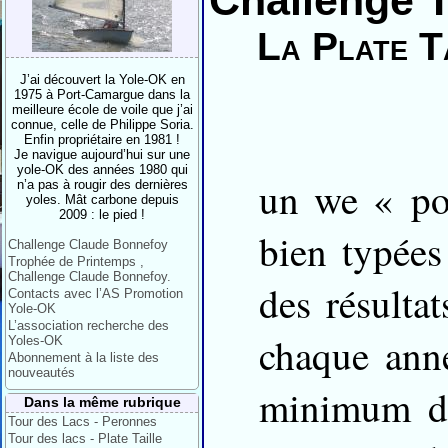
Challenge T
La Plate T
J’ai découvert la Yole-OK en
1975 à Port-Camargue dans la
meilleure école de voile que j’ai
connue, celle de Philippe Soria.
Enfin propriétaire en 1981 !
Je navigue aujourd’hui sur une
yole-OK des années 1980 qui
un we « pou
n’a pas à rougir des dernières
yoles. Mât carbone depuis
2009 : le pied !
bien typées
Challenge Claude Bonnefoy
Trophée de Printemps ,
Challenge Claude Bonnefoy.
des résulta
Contacts avec l’AS Promotion
Yole-OK
L’association recherche des
chaque anné
Yoles-OK
Abonnement à la liste des
nouveautés
minimum de 
Dans la même rubrique
Tour des Lacs - Peronnes
Tour des lacs - Plate Taille