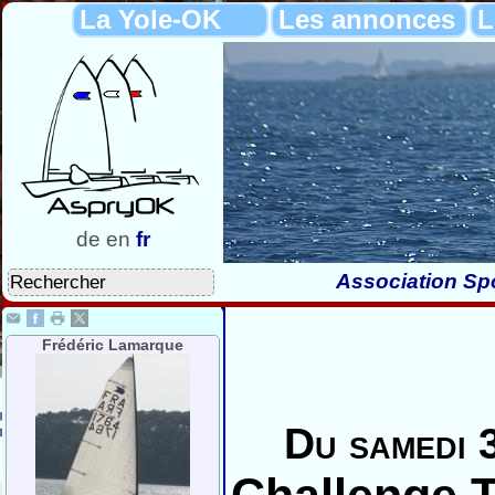
La Yole-OK
Les annonces
L
de
en
fr
Association Spo
Frédéric Lamarque
Du samedi 