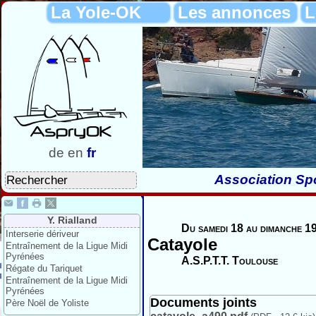
La Yole-OK
Les annonces
L
de
en
fr
Association Spo
Y. Rialland
Du samedi 18 au dimanche 1
Interserie dériveur
Catayole
Entraînement de la Ligue Midi
Pyrénées
A.S.P.T.T. Toulouse
Régate du Tariquet
Entraînement de la Ligue Midi
Pyrénées
Documents joints
Père Noël de Yoliste