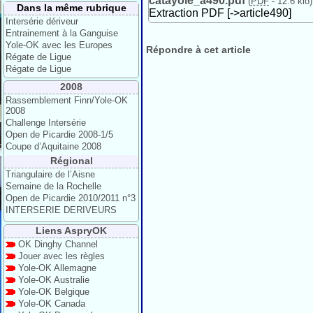
catayole_a490.pdf
(
PDF
-
12.6 kio
)
Dans la même rubrique
Extraction PDF [->article490]
Intersérie dériveur
Entrainement à la Ganguise
Yole-OK avec les Europes
Répondre à cet article
Régate de Ligue
Régate de Ligue
2008
Rassemblement Finn/Yole-OK
2008
Challenge Intersérie
Open de Picardie 2008-1/5
Coupe d’Aquitaine 2008
Régional
Triangulaire de l’Aisne
Semaine de la Rochelle
Open de Picardie 2010/2011 n°3
INTERSERIE DERIVEURS
Liens AspryOK
OK Dinghy Channel
Jouer avec les règles
Yole-OK Allemagne
Yole-OK Australie
Yole-OK Belgique
Yole-OK Canada