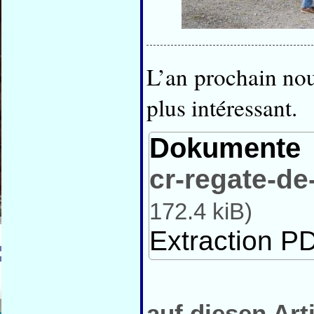
L’an prochain nou
plus intéressant.
Dokumente
cr-regate-de
172.4 kiB
)
Extraction PD
auf diesen Art