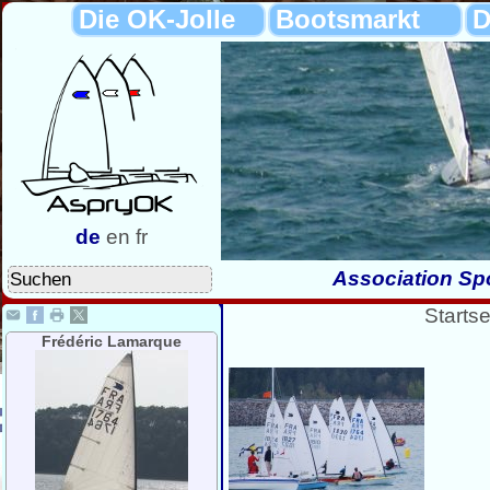
Die OK-Jolle
Bootsmarkt
D
de
en
fr
Association Spo
Startse
Frédéric Lamarque