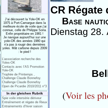
CR Régate 
Base nautiq
J’ai découvert la Yole-OK en
1975 à Port-Camargue dans la
meilleure école de voile que j’ai
Dienstag 28. 
connue, celle de Philippe Soria.
Enfin propriétaire en 1981 !
Je navigue aujourd’hui sur une
yole-OK des années 1980 qui
n’a pas à rougir des dernières
yoles. Mât carbone depuis 2009
: le pied !
L’association recherche des
Yoles-OK
Contacts avec l’AS Promotion
Bel
Yole-OK
Trophée de Printemps ,
Challenge Claude Bonnefoy.
Challenge Claude Bonnefoy
Open de Picardie 2010/2011 n°3
(
Voir les ph
In der gleichen Rubrik
Spie voile intersérie dériveur
Entraînement et régate de Rieux
Entrainements d’hiver saison