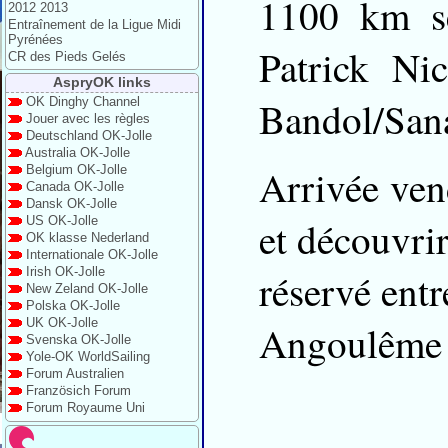
1100 km sé
2012 2013
Entraînement de la Ligue Midi
Pyrénées
Patrick Ni
CR des Pieds Gelés
AspryOK links
Bandol/San
OK Dinghy Channel
Jouer avec les règles
Deutschland OK-Jolle
Australia OK-Jolle
Arrivée vend
Belgium OK-Jolle
Canada OK-Jolle
Dansk OK-Jolle
US OK-Jolle
et découvrir
OK klasse Nederland
Internationale OK-Jolle
Irish OK-Jolle
réservé ent
New Zeland OK-Jolle
Polska OK-Jolle
UK OK-Jolle
Angoulême e
Svenska OK-Jolle
Yole-OK WorldSailing
Forum Australien
Französich Forum
Forum Royaume Uni