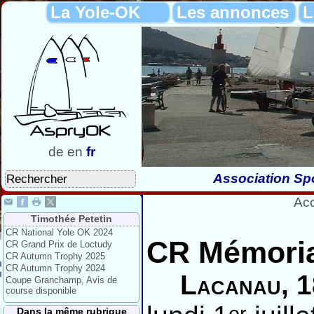
La Yole-OK
Les annonces
L
de
en
fr
Association Spo
Acc
Timothée Petetin
CR National Yole OK 2024
CR Mémoria
CR Grand Prix de Loctudy
CR Autumn Trophy 2025
CR Autumn Trophy 2024
Lacanau, 1
Coupe Granchamp, Avis de
course disponible
er
Dans la même rubrique