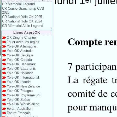
lundi 1
juill
CR Mémorial Legrand
CR Coupe Granchamp CVB
2026
CR National Yole OK 2025
CR National Yole OK 2024
CR Mémorial Alain Legrand
Liens AspryOK
Compte re
OK Dinghy Channel
Jouer avec les règles
Yole-OK Allemagne
Yole-OK Australie
Yole-OK Belgique
Yole-OK Canada
7 participan
Yole-OK Danemark
Yole-OK Etats unis
Yole-OK Hollande
La régate t
Yole-OK International
Yole-OK Irlande
Yole-OK New Zélande
comité de co
Yole-OK Pologne
Yole-OK Royaume uni
Yole-OK Suède
pour manque
Yole-OK WorldSailing
Forum Australien
Forum Français