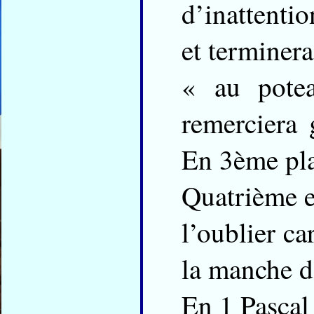
d’inattentio
et terminera
« au pote
remerciera
En 3ème pla
Quatrième et
l’oublier c
la manche de
En 1 Pascal 