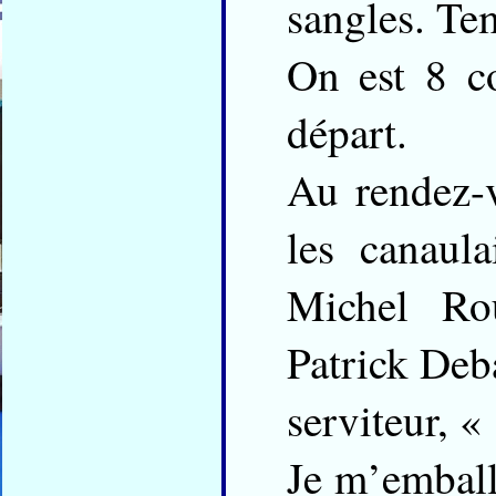
sangles. Te
On est 8 co
départ.
Au rendez-
les canaul
Michel Rou
Patrick Deba
serviteur, 
Je m’emballe