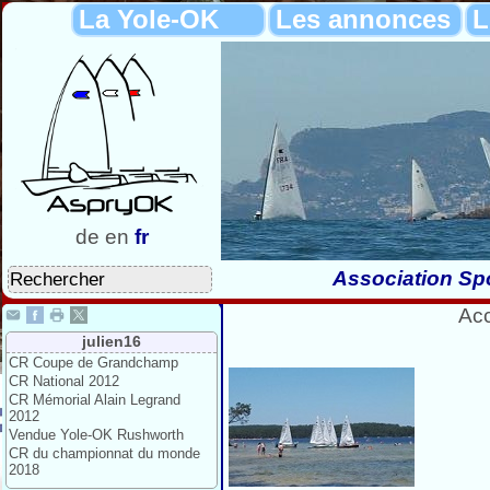
La Yole-OK
Les annonces
L
de
en
fr
Association Spo
Acc
julien16
CR Coupe de Grandchamp
CR National 2012
CR Mémorial Alain Legrand
2012
Vendue Yole-OK Rushworth
CR du championnat du monde
2018