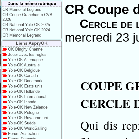
Dans la même rubrique
CR Coupe 
CR Mémorial Legrand
CR Coupe Granchamp CVB
2026
Cercle de 
CR National Yole OK 2025
CR National Yole OK 2024
mercredi 23 j
CR Mémorial Legrand
Liens AspryOK
OK Dinghy Channel
Jouer avec les règles
Yole-OK Allemagne
Yole-OK Australie
Yole-OK Belgique
Yole-OK Canada
COUPE GRA
Yole-OK Danemark
Yole-OK Etats unis
Yole-OK Hollande
Yole-OK International
CERCLE 
Yole-OK Irlande
Yole-OK New Zélande
Yole-OK Pologne
Yole-OK Royaume uni
Qui dis repr
Yole-OK Suède
Yole-OK WorldSailing
Forum Australien
Forum Français