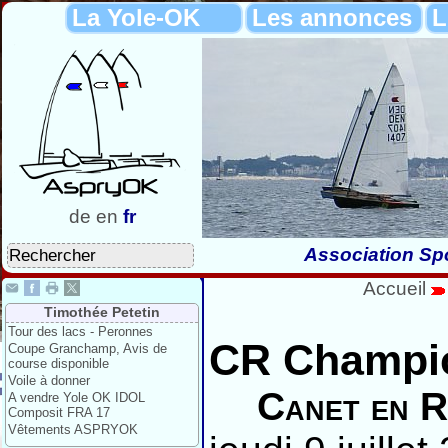
La Yole-OK
Les annonces
L
de
en
fr
Association Spo
Accueil
Timothée Petetin
Tour des lacs - Peronnes
CR Champio
Coupe Granchamp, Avis de
course disponible
Voile à donner
Canet en Ro
A vendre Yole OK IDOL
Composit FRA 17
Vêtements ASPRYOK