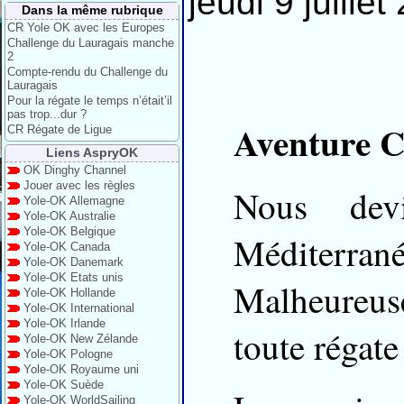
jeudi 9 juillet
Dans la même rubrique
CR Yole OK avec les Europes
Challenge du Lauragais manche
2
Compte-rendu du Challenge du
Lauragais
Pour la régate le temps n’était’il
pas trop...dur ?
Aventure C
CR Régate de Ligue
Liens AspryOK
OK Dinghy Channel
Jouer avec les règles
Nous dev
Yole-OK Allemagne
Yole-OK Australie
Yole-OK Belgique
Méditerra
Yole-OK Canada
Yole-OK Danemark
Yole-OK Etats unis
Malheureus
Yole-OK Hollande
Yole-OK International
Yole-OK Irlande
toute régate
Yole-OK New Zélande
Yole-OK Pologne
Yole-OK Royaume uni
Yole-OK Suède
Yole-OK WorldSailing