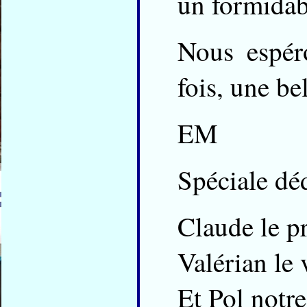
un formidabl
Nous espéro
fois, une be
EM
Spéciale dé
Claude le pr
Valérian le 
Et Pol notre