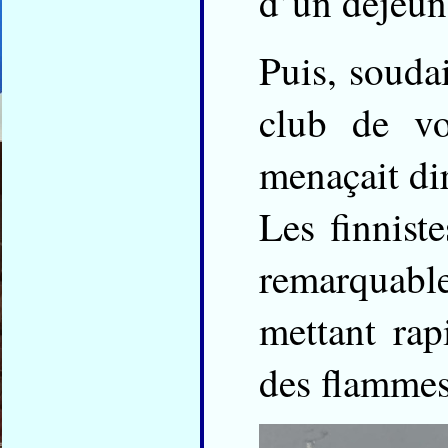
d’un déjeune
Puis, soudai
club de vo
menaçait dir
Les finnist
remarquabl
mettant rap
des flammes