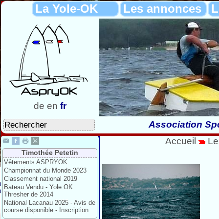
La Yole-OK
Les annonces
L
de
en
fr
Association Spo
Accueil
Le
Timothée Petetin
Vêtements ASPRYOK
Championnat du Monde 2023
Classement national 2019
Bateau Vendu - Yole OK
Thresher de 2014
National Lacanau 2025 - Avis de
course disponible - Inscription