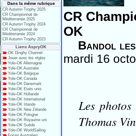
Dans la même rubrique
CR Autumn Trophy 2025
CR Champio
CR Championnat de
Méditerranée 2025
CR Autumn Trophy 2024
OK
CR Championnat de
Méditerranée 2024
CR Autumn Trophy 2023
Bandol les
Liens AspryOK
OK Dinghy Channel
mardi 16 oct
Jouer avec les règles
Yole-OK Allemagne
Yole-OK Australie
Yole-OK Belgique
Yole-OK Canada
Yole-OK Danemark
Yole-OK Etats unis
Yole-OK Hollande
Yole-OK International
Les photos
Yole-OK Irlande
Yole-OK New Zélande
Yole-OK Pologne
Thomas Vinr
Yole-OK Royaume uni
Yole-OK Suède
Yole-OK WorldSailing
Forum Australien