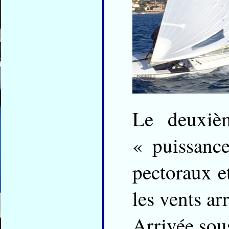
Le deuxiè
« puissance
pectoraux et
les vents ar
Arrivée sous