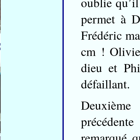
oublie qu’il
permet à D
Frédéric mai
cm ! Olivie
dieu et Ph
défaillant.
Deuxième 
précédente
remarqué qu