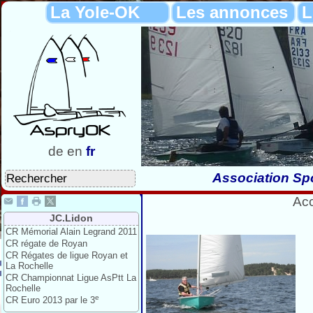
La Yole-OK
Les annonces
L
de
en
fr
Association Spo
Acc
JC.Lidon
CR Mémorial Alain Legrand 2011
CR régate de Royan
CR Régates de ligue Royan et
La Rochelle
CR Championnat Ligue AsPtt La
Rochelle
e
CR Euro 2013 par le 3