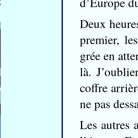
d’Europe du
Deux heures
premier, le
grée en atte
là. J’oubli
coffre arriè
ne pas dessa
Les autres 