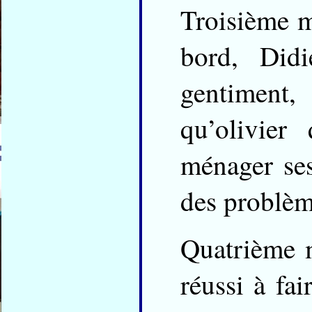
Troisième m
bord, Did
gentiment,
qu’olivier
ménager ses
des problèm
Quatrième m
réussi à fai