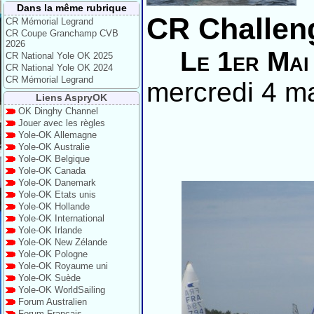
Dans la même rubrique
CR Challen
CR Mémorial Legrand
CR Coupe Granchamp CVB
2026
Le 1er Mai
CR National Yole OK 2025
CR National Yole OK 2024
CR Mémorial Legrand
mercredi 4 ma
Liens AspryOK
OK Dinghy Channel
Jouer avec les règles
Yole-OK Allemagne
Yole-OK Australie
Yole-OK Belgique
Yole-OK Canada
Yole-OK Danemark
Yole-OK Etats unis
Yole-OK Hollande
Yole-OK International
Yole-OK Irlande
Yole-OK New Zélande
Yole-OK Pologne
Yole-OK Royaume uni
Yole-OK Suède
Yole-OK WorldSailing
Forum Australien
Forum Français