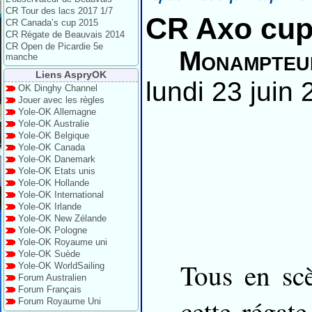
CR Tour des lacs 2017 1/7
CR Axo cu
CR Canada’s cup 2015
CR Régate de Beauvais 2014
CR Open de Picardie 5e
Monampteui
manche
Liens AspryOK
lundi 23 juin 
OK Dinghy Channel
Jouer avec les règles
Yole-OK Allemagne
Yole-OK Australie
Yole-OK Belgique
Yole-OK Canada
Yole-OK Danemark
Yole-OK Etats unis
Yole-OK Hollande
Yole-OK International
Yole-OK Irlande
Yole-OK New Zélande
Yole-OK Pologne
Yole-OK Royaume uni
Yole-OK Suède
Tous en sc
Yole-OK WorldSailing
Forum Australien
Forum Français
cette régat
Forum Royaume Uni