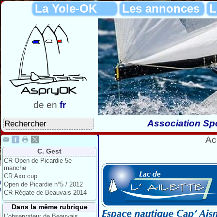
La Yole-OK
Les annonces
L
de
en
fr
Association Spo
Ac
C. Gest
CR Open de Picardie 5e
manche
CR Axo cup
Open de Picardie n°5 / 2012
CR Régate de Beauvais 2014
Dans la même rubrique
L’observateur de Beauvais