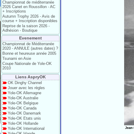
Championnat de méditerranée
2026 Canet en Roussillon - AC
+ Inscriptions
Autumn Trophy 2026 - Avis de
course + Inscription disponibles
Reprise de la saison 2026 -
Adhésion - Boutique
Evenement
Championnat de Méditerranée
2020 - ANNULE (autres dates) ?
Bonne et heureuse année 2005
Tsunami en Asie
Coupe Nationale de Yole-OK
2010
Liens AspryOK
OK Dinghy Channel
Jouer avec les règles
Yole-OK Allemagne
Yole-OK Australie
Yole-OK Belgique
Yole-OK Canada
Yole-OK Danemark
Yole-OK Etats unis
Yole-OK Hollande
Jean-
Yole-OK International
Yole-OK Irlande