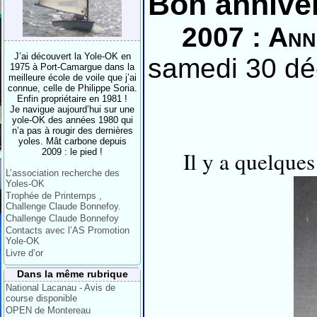
Bon anniver
2007 : Ann
J’ai découvert la Yole-OK en
samedi 30 dé
1975 à Port-Camargue dans la
meilleure école de voile que j’ai
connue, celle de Philippe Soria.
Enfin propriétaire en 1981 !
Je navigue aujourd’hui sur une
yole-OK des années 1980 qui
n’a pas à rougir des dernières
yoles. Mât carbone depuis
2009 : le pied !
Il y a quelques
L’association recherche des
Yoles-OK
Trophée de Printemps ,
Challenge Claude Bonnefoy.
Challenge Claude Bonnefoy
Contacts avec l’AS Promotion
Yole-OK
Livre d’or
Dans la même rubrique
National Lacanau - Avis de
course disponible
OPEN de Montereau