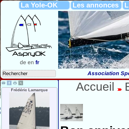
La Yole-OK
Les annonces
L
de
en
fr
Association Spo
Accueil
Frédéric Lamarque