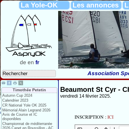
La Yole-OK
Les annonces
L
de
en
fr
Association Spo
Beaumont St Cyr - Ch
Timothée Petetin
Autumn Cup 2024
vendredi 14 février 2025.
Calendrier 2023
CR National Yole OK 2025
Mémorial Alain Legrand 2026
Avis de Course et IC
INSCRIPTION :
ICI
disponibles
Championnat de méditerranée
2026 Canet en Roussillon - AC