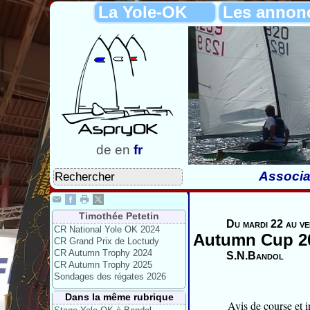
La Yole-OK
Les annon
de
en
fr
Associa
Timothée Petetin
Du mardi 22 au v
CR National Yole OK 2024
Autumn Cup 2
CR Grand Prix de Loctudy
CR Autumn Trophy 2024
S.N.Bandol
CR Autumn Trophy 2025
Sondages des régates 2026
Dans la même rubrique
Avis de course et in