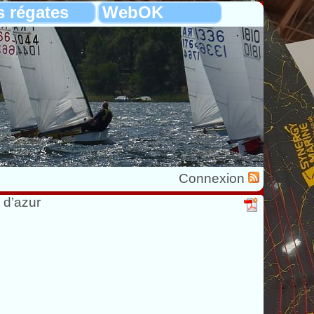
s régates
WebOK
Connexion
 d’azur