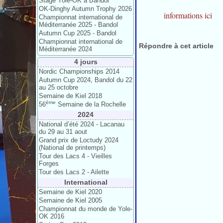
Stage Yole-OK à Bandol
OK-Dinghy Autumn Trophy 2026
informations ici
Championnat international de
Méditerranée 2025 - Bandol
Autumn Cup 2025 - Bandol
Championnat international de
Répondre à cet article
Méditerranée 2024
4 jours
Nordic Championships 2014
Autumn Cup 2024, Bandol du 22
au 25 octobre
Semaine de Kiel 2018
ème
56
Semaine de la Rochelle
2024
National d’été 2024 - Lacanau
du 29 au 31 aout
Grand prix de Loctudy 2024
(National de printemps)
Tour des Lacs 4 - Vieilles
Forges
Tour des Lacs 2 - Ailette
International
Semaine de Kiel 2020
Semaine de Kiel 2005
Championnat du monde de Yole-
OK 2016