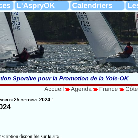
ces
L'AspryOK
Calendriers
Le
tion Sportive pour la Promotion de la Yole-OK
Accueil
Agenda
France
Côte
endredi 25 octobre 2024 :
024
scription disponible sur le site :