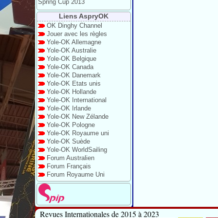
Spring Cup 2013
Liens AspryOK
OK Dinghy Channel
Jouer avec les règles
Yole-OK Allemagne
Yole-OK Australie
Yole-OK Belgique
Yole-OK Canada
Yole-OK Danemark
Yole-OK Etats unis
Yole-OK Hollande
Yole-OK International
Yole-OK Irlande
Yole-OK New Zélande
Yole-OK Pologne
Yole-OK Royaume uni
Yole-OK Suède
Yole-OK WorldSailing
Forum Australien
Forum Français
Forum Royaume Uni
Revues Internationales de 2015 à 2023