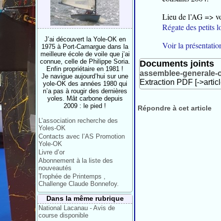
Lieu de l’AG => v
Régate des petits l
J’ai découvert la Yole-OK en
Voir la présentatio
1975 à Port-Camargue dans la
meilleure école de voile que j’ai
connue, celle de Philippe Soria.
Documents joints
Enfin propriétaire en 1981 !
assemblee-generale-o
Je navigue aujourd’hui sur une
Extraction PDF [->artic
yole-OK des années 1980 qui
n’a pas à rougir des dernières
yoles. Mât carbone depuis
2009 : le pied !
Répondre à cet article
L’association recherche des
Yoles-OK
Contacts avec l’AS Promotion
Yole-OK
Livre d’or
Abonnement à la liste des
nouveautés
Trophée de Printemps ,
Challenge Claude Bonnefoy.
Dans la même rubrique
National Lacanau - Avis de
course disponible