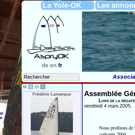
La Yole-OK
Les annon
de
en
fr
Associa
Assemblée Géné
Frédéric Lamarque
Lors de la régate
vendredi 4 mars 2005.
Nous profitons de l
cotisants 2004.