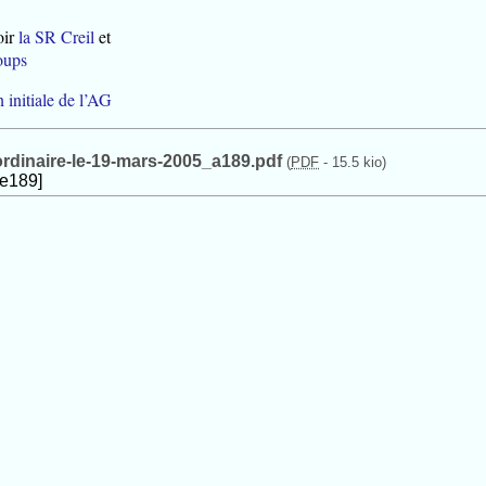
oir
la SR Creil
et
oups
n initiale de l’AG
rdinaire-le-19-mars-2005_a189.pdf
(
PDF
-
15.5 kio
)
le189]