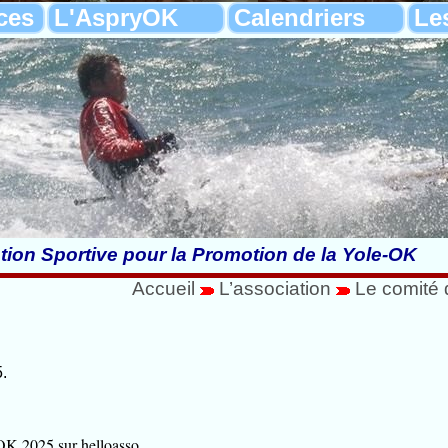
ces
L'AspryOK
Calendriers
Le
tion Sportive pour la Promotion de la Yole-OK
Accueil
L’association
Le comité 
.
OK 2025 sur helloasso