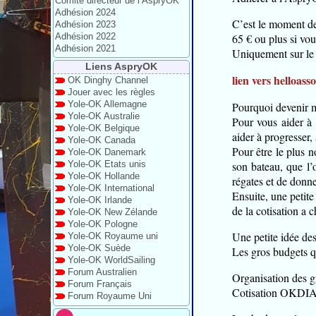
Comité directeur de l’AspryOK
Adhésion 2024
C’est le moment de 
Adhésion 2023
Adhésion 2022
65 € ou plus si vou
Adhésion 2021
Uniquement sur le 
Liens AspryOK
lien vers helloasso
OK Dinghy Channel
Jouer avec les règles
Yole-OK Allemagne
Pourquoi devenir
Yole-OK Australie
Pour vous aider à 
Yole-OK Belgique
aider à progresser,
Yole-OK Canada
Pour être le plus n
Yole-OK Danemark
Yole-OK Etats unis
son bateau, que l’
Yole-OK Hollande
régates et de donne
Yole-OK International
Ensuite, une petit
Yole-OK Irlande
de la cotisation a 
Yole-OK New Zélande
Yole-OK Pologne
Une petite idée de
Yole-OK Royaume uni
Yole-OK Suède
Les gros budgets q
Yole-OK WorldSailing
Forum Australien
Organisation des g
Forum Français
Cotisation OKDIA (
Forum Royaume Uni