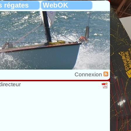
s régates
WebOK
Connexion
directeur