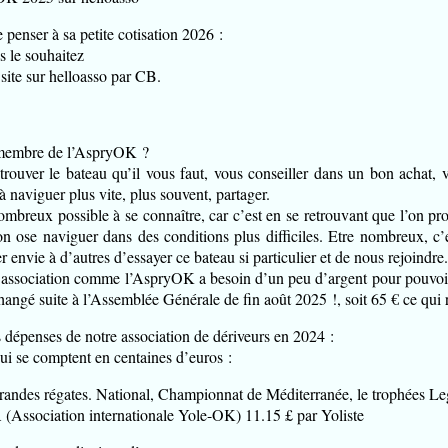
penser à sa petite cotisation 2026 :
s le souhaitez
site sur helloasso par CB.
 membre de l’AspryOK ?
trouver le bateau qu’il vous faut, vous conseiller dans un bon achat, v
 à naviguer plus vite, plus souvent, partager.
ombreux possible à se connaître, car c’est en se retrouvant que l’on pro
on ose naviguer dans des conditions plus difficiles. Etre nombreux, c’
r envie à d’autres d’essayer ce bateau si particulier et de nous rejoindre.
e association comme l’AspryOK a besoin d’un peu d’argent pour pouvoi
changé suite à l’Assemblée Générale de fin août 2025 !, soit 65 € ce qui 
s dépenses de notre association de dériveurs en 2024 :
ui se comptent en centaines d’euros :
randes régates. National, Championnat de Méditerranée, le trophées Leg
Association internationale Yole-OK) 11.15 £ par Yoliste