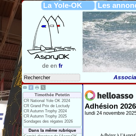
La Yole-OK
Les annon
de
en
fr
Associa
Timothée Petetin
CR National Yole OK 2024
Adhésion 2026
CR Grand Prix de Loctudy
CR Autumn Trophy 2024
lundi 24 novembre 2025
CR Autumn Trophy 2025
Sondages des régates 2026
Dans la même rubrique
Adhérer à l’Aspry