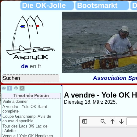
Die OK-Jolle
Bootsmarkt
D
de
en
fr
Association Spo
A vendre - Yole OK 
Timothée Petetin
Voile à donner
Dienstag 18. März 2025.
A vendre - Yole OK Barat
complète
Coupe Granchamp, Avis de
course disponible
Tour des Lacs 3/9 Lac de
l’Ailette
Vendue ! Yole OK Henriksen