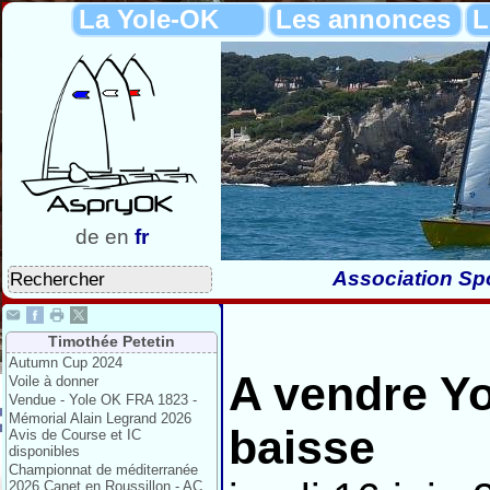
La Yole-OK
Les annonces
L
de
en
fr
Association Spo
Timothée Petetin
Autumn Cup 2024
A vendre Yo
Voile à donner
Vendue - Yole OK FRA 1823 -
Mémorial Alain Legrand 2026
baisse
Avis de Course et IC
disponibles
Championnat de méditerranée
2026 Canet en Roussillon - AC