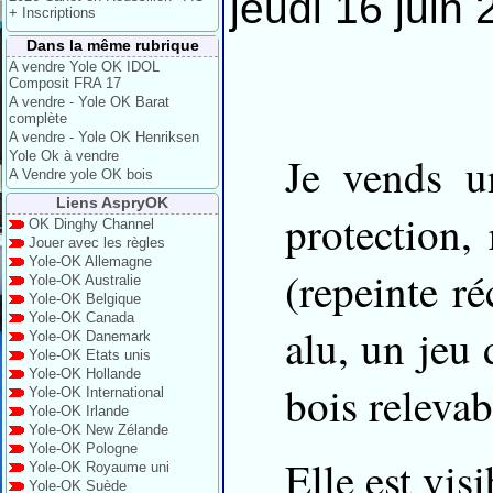
jeudi 16 juin 
+ Inscriptions
Dans la même rubrique
A vendre Yole OK IDOL
Composit FRA 17
A vendre - Yole OK Barat
complète
A vendre - Yole OK Henriksen
Yole Ok à vendre
Je vends 
A Vendre yole OK bois
Liens AspryOK
protection,
OK Dinghy Channel
Jouer avec les règles
Yole-OK Allemagne
(repeinte r
Yole-OK Australie
Yole-OK Belgique
Yole-OK Canada
alu, un jeu 
Yole-OK Danemark
Yole-OK Etats unis
Yole-OK Hollande
bois relevab
Yole-OK International
Yole-OK Irlande
Yole-OK New Zélande
Yole-OK Pologne
Elle est vis
Yole-OK Royaume uni
Yole-OK Suède