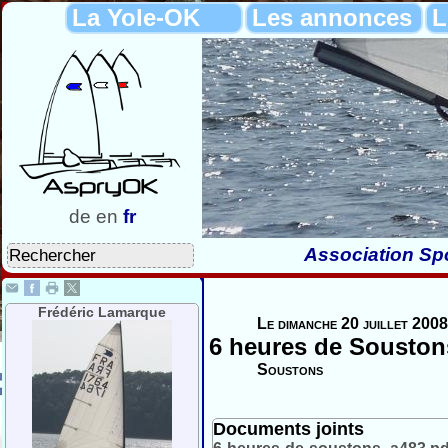
La Yole-OK
Les annonces
L
de
en
fr
Association Spo
Frédéric Lamarque
Le dimanche 20 juillet 2008
6 heures de Souston
Soustons
Documents joints