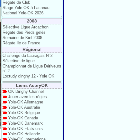
Régate de Club
Stage Yole-OK à Lacanau
National Yole-OK 2026
2008
Sélective Ligue Arcachon
Régate des Pieds gelés
Semaine de Kiel 2008
Régate Ile de France
Régional
Challenge du Lauragais N°2
Sélective de ligue
Championnat de Ligue Dériveurs
n° 2
Loctudy dinghy 12 - Yole OK
Liens AspryOK
OK Dinghy Channel
Jouer avec les règles
Yole-OK Allemagne
Yole-OK Australie
Yole-OK Belgique
Yole-OK Canada
Yole-OK Danemark
Yole-OK Etats unis
Yole-OK Hollande
Yole-OK International