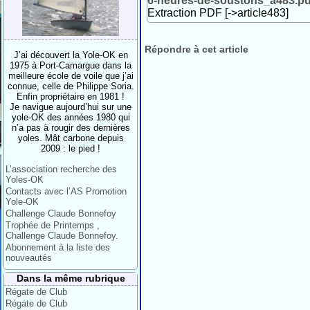
6-heures-de-soustons_a483.pd
Extraction PDF [->article483]
Répondre à cet article
J’ai découvert la Yole-OK en
1975 à Port-Camargue dans la
meilleure école de voile que j’ai
connue, celle de Philippe Soria.
Enfin propriétaire en 1981 !
Je navigue aujourd’hui sur une
yole-OK des années 1980 qui
n’a pas à rougir des dernières
yoles. Mât carbone depuis
2009 : le pied !
L’association recherche des
Yoles-OK
Contacts avec l’AS Promotion
Yole-OK
Challenge Claude Bonnefoy
Trophée de Printemps ,
Challenge Claude Bonnefoy.
Abonnement à la liste des
nouveautés
Dans la même rubrique
Régate de Club
Régate de Club