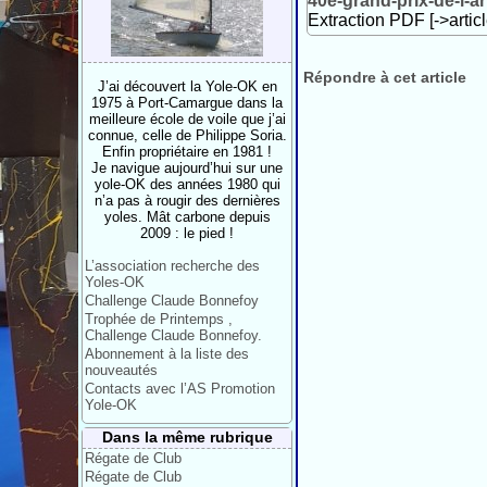
40e-grand-prix-de-l-a
Extraction PDF [->artic
Répondre à cet article
J’ai découvert la Yole-OK en
1975 à Port-Camargue dans la
meilleure école de voile que j’ai
connue, celle de Philippe Soria.
Enfin propriétaire en 1981 !
Je navigue aujourd’hui sur une
yole-OK des années 1980 qui
n’a pas à rougir des dernières
yoles. Mât carbone depuis
2009 : le pied !
L’association recherche des
Yoles-OK
Challenge Claude Bonnefoy
Trophée de Printemps ,
Challenge Claude Bonnefoy.
Abonnement à la liste des
nouveautés
Contacts avec l’AS Promotion
Yole-OK
Dans la même rubrique
Régate de Club
Régate de Club