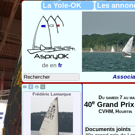
La Yole-OK
Les annon
de
en
fr
Associa
Frédéric Lamarque
Du samedi 7 au ma
e
40
Grand Prix 
CVHM, Hourtin
Documents joints