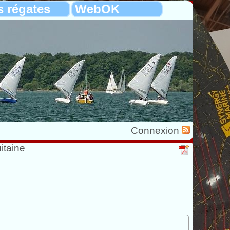
s régates
WebOK
Connexion
itaine