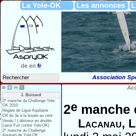
La Yole-OK
Les annonces
L
de
en
fr
Association Spo
Acc
J. Boizard
e
3
manche du Challenge Yole-
e
2
manche d
OK 2010
Régate de Ligue Aquitaine
CR du 3e à la bouée au vent
Lacanau, L
Vendu ! ( dériveur en double
Laser Fun contre Yole-OK)
e
2
manche du Challenge
Aquitain de Yole-OK