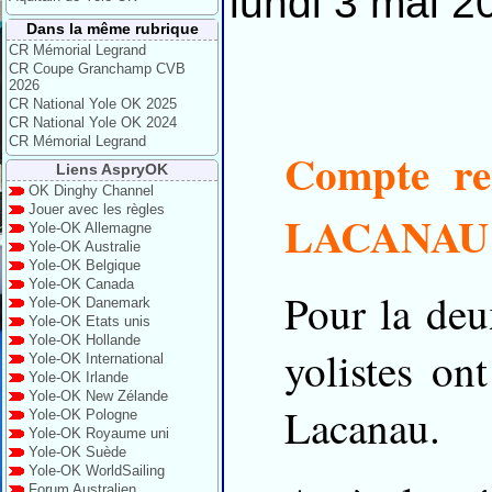
lundi 3 mai 2
Dans la même rubrique
CR Mémorial Legrand
CR Coupe Granchamp CVB
2026
CR National Yole OK 2025
CR National Yole OK 2024
CR Mémorial Legrand
Compte re
Liens AspryOK
OK Dinghy Channel
Jouer avec les règles
LACANAU
Yole-OK Allemagne
Yole-OK Australie
Yole-OK Belgique
Yole-OK Canada
Pour la de
Yole-OK Danemark
Yole-OK Etats unis
Yole-OK Hollande
yolistes on
Yole-OK International
Yole-OK Irlande
Yole-OK New Zélande
Lacanau.
Yole-OK Pologne
Yole-OK Royaume uni
Yole-OK Suède
Yole-OK WorldSailing
Forum Australien