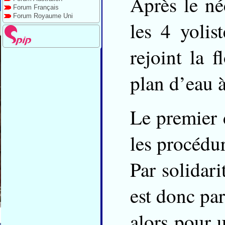
Après le né
Forum Français
Forum Royaume Uni
les 4 yolis
rejoint la f
plan d’eau 
Le premier d
les procédur
Par solidari
est donc par
alors pour 