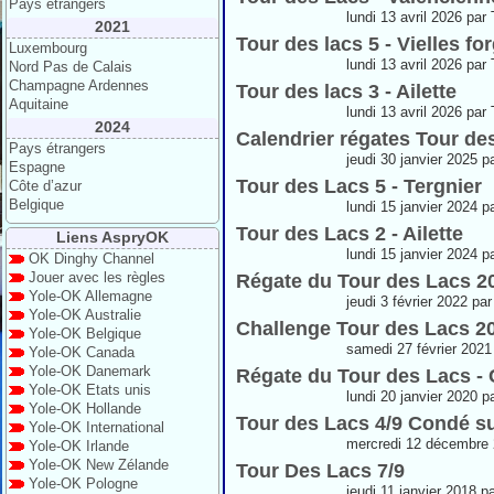
Pays étrangers
lundi 13 avril 2026 par
2021
Tour des lacs 5 - Vielles fo
Luxembourg
lundi 13 avril 2026 par
Nord Pas de Calais
Champagne Ardennes
Tour des lacs 3 - Ailette
Aquitaine
lundi 13 avril 2026 par
2024
Calendrier régates Tour de
Pays étrangers
jeudi 30 janvier 2025 p
Espagne
Tour des Lacs 5 - Tergnier
Côte d’azur
Belgique
lundi 15 janvier 2024 p
Tour des Lacs 2 - Ailette
Liens AspryOK
lundi 15 janvier 2024 p
OK Dinghy Channel
Jouer avec les règles
Régate du Tour des Lacs 2
Yole-OK Allemagne
jeudi 3 février 2022 pa
Yole-OK Australie
Challenge Tour des Lacs 20
Yole-OK Belgique
samedi 27 février 2021
Yole-OK Canada
Yole-OK Danemark
Régate du Tour des Lacs -
Yole-OK Etats unis
lundi 20 janvier 2020 p
Yole-OK Hollande
Tour des Lacs 4/9 Condé s
Yole-OK International
mercredi 12 décembre 
Yole-OK Irlande
Yole-OK New Zélande
Tour Des Lacs 7/9
Yole-OK Pologne
jeudi 11 janvier 2018 p