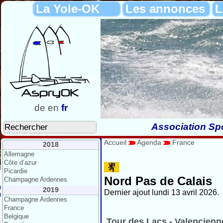
La Yole-OK
Les annonces
L
de
en
fr
Association Spo
Accueil
Agenda
France
2018
Allemagne
Côte d’azur
Picardie
Nord Pas de Calais
Champagne Ardennes
2019
Dernier ajout lundi 13 avril 2026.
Champagne Ardennes
France
Belgique
Tour des Lacs - Valencienn