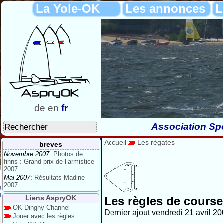
La Yole-OK
Les annonces
L
de
en
fr
Association Spo
Accueil
Les régates
breves
Novembre 2007
:
Photos de
finns : Grand prix de l’armistice
2007
Mai 2007
:
Résultats Madine
2007
Liens AspryOK
Les règles de course
OK Dinghy Channel
Dernier ajout vendredi 21 avril 20
Jouer avec les règles