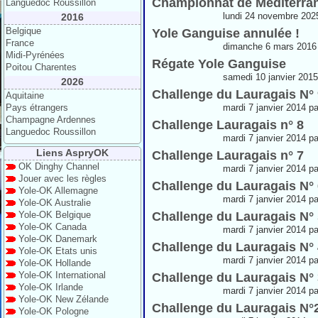
Championnat de Méditerra
Languedoc Roussillon
lundi 24 novembre 202
2016
Belgique
Yole Ganguise annulée !
France
dimanche 6 mars 2016 
Midi-Pyrénées
Régate Yole Ganguise
Poitou Charentes
samedi 10 janvier 2015
2026
Challenge du Lauragais N° 
Aquitaine
Pays étrangers
mardi 7 janvier 2014 pa
Champagne Ardennes
Challenge Lauragais n° 8
Languedoc Roussillon
mardi 7 janvier 2014 pa
Liens AspryOK
Challenge Lauragais n° 7
OK Dinghy Channel
mardi 7 janvier 2014 pa
Jouer avec les règles
Challenge du Lauragais N° 
Yole-OK Allemagne
mardi 7 janvier 2014 pa
Yole-OK Australie
Yole-OK Belgique
Challenge du Lauragais N° 
Yole-OK Canada
mardi 7 janvier 2014 pa
Yole-OK Danemark
Challenge du Lauragais N° 
Yole-OK Etats unis
mardi 7 janvier 2014 pa
Yole-OK Hollande
Yole-OK International
Challenge du Lauragais N° 
Yole-OK Irlande
mardi 7 janvier 2014 pa
Yole-OK New Zélande
Challenge du Lauragais N°
Yole-OK Pologne