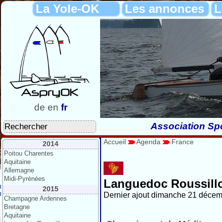
La Yole-OK
Les annonces
L
de
en
fr
Association Spo
Accueil
Agenda
France
2014
Poitou Charentes
Aquitaine
Allemagne
Midi-Pyrénées
Languedoc Roussill
2015
Dernier ajout dimanche 21 décem
Champagne Ardennes
Bretagne
Aquitaine