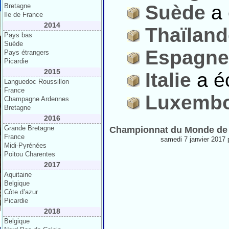
Suède
a 
Bretagne
Ile de France
2014
Thaïland
Pays bas
Suède
Espagne
Pays étrangers
Picardie
2015
Italie
a éc
Languedoc Roussillon
France
Luxemb
Champagne Ardennes
Bretagne
2016
Grande Bretagne
Championnat du Monde de 
France
samedi 7 janvier 2017 
Midi-Pyrénées
Poitou Charentes
2017
Aquitaine
Belgique
Côte d’azur
Picardie
2018
Belgique