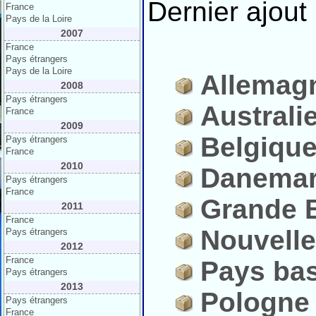
Dernier ajout 
France
Pays de la Loire
2007
France
Pays étrangers
Pays de la Loire
Allemag
2008
Pays étrangers
Australi
France
2009
Belgiqu
Pays étrangers
France
2010
Danema
Pays étrangers
France
Grande 
2011
France
Nouvelle
Pays étrangers
2012
France
Pays ba
Pays étrangers
2013
Pologne
Pays étrangers
France