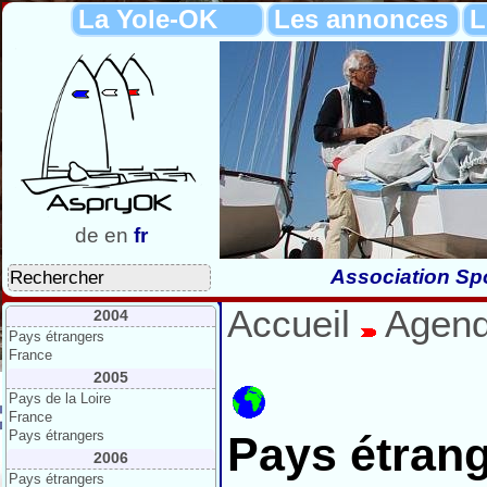
La Yole-OK
Les annonces
L
de
en
fr
Association Spo
Accueil
Agen
2004
Pays étrangers
France
2005
Pays de la Loire
France
Pays étrangers
Pays étran
2006
Pays étrangers