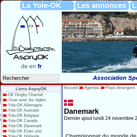
La Yole-OK
Les annonces
L
de
en
fr
Association Spo
Accueil
Agenda
Pays étrangers
Liens AspryOK
OK Dinghy Channel
Jouer avec les règles
Yole-OK Allemagne
Danemark
Yole-OK Australie
Yole-OK Belgique
Dernier ajout lundi 24 novembre 
Yole-OK Canada
Yole-OK Danemark
Yole-OK Etats unis
Championnat du monde de
Yole-OK Hollande