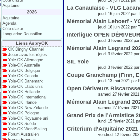
Côte d’azur
jeudi 16 juin 2022 par 
Aquitaine
La Canaulaise - VLG Lacan
2026
jeudi 16 juin 2022 par 
Aquitaine
Mémorial Alain Lehoerf -
Agenda
jeudi 16 juin 2022 par 
Côte d’azur
Languedoc Roussillon
Interligue OPEN DÉRIVE
jeudi 3 février 2022 pa
Liens AspryOK
Mémorial Alain Legrand 20
OK Dinghy Channel
jeudi 3 février 2022 pa
Jouer avec les règles
Yole-OK Allemagne
SIL Yole
Yole-OK Australie
jeudi 3 février 2022 pa
Yole-OK Belgique
Coupe Granchamp (Finn, Eu
Yole-OK Canada
jeudi 13 mai 2021 par 
Yole-OK Danemark
Yole-OK Etats unis
Open Dériveurs Biscarosse
Yole-OK Hollande
samedi 27 février 2021
Yole-OK International
Mémorial Alain Legrand 20
Yole-OK Irlande
Yole-OK New Zélande
samedi 27 février 2021
Yole-OK Pologne
Grand Prix de l’Armistice 2
Yole-OK Royaume uni
lundi 15 février 2021 p
Yole-OK Suède
Criterium d’Aquitaine 2021
Yole-OK WorldSailing
Forum Australien
vendredi 12 février 20
Forum Français