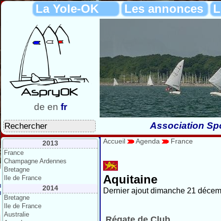
La Yole-OK
Les annonces
L
de
en
fr
Association Spo
Accueil
Agenda
France
2013
France
Champagne Ardennes
Bretagne
Aquitaine
Ile de France
2014
Dernier ajout dimanche 21 décem
Bretagne
Ile de France
Australie
Régate de Club