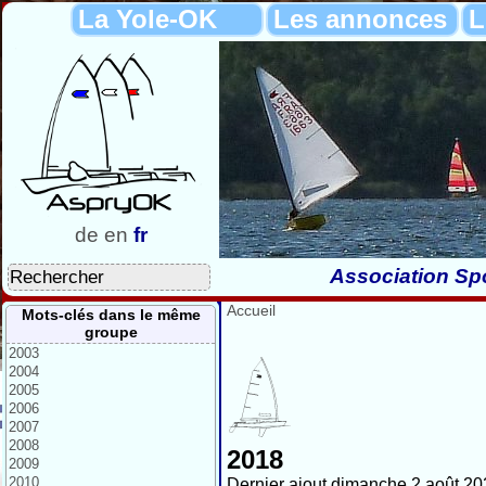
La Yole-OK
Les annonces
L
de
en
fr
Association Spo
Accueil
Mots-clés dans le même
groupe
2003
2004
2005
2006
2007
2008
2018
2009
2010
Dernier ajout dimanche 2 août 20